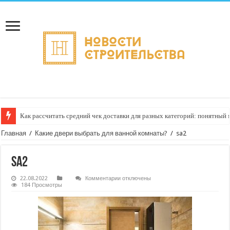
Как рассчитать средний чек доставки для разных категорий: понятный
Главная
/
Какие двери выбрать для ванной комнаты?
/
sa2
sa2
к
22.08.2022
Комментарии
отключены
записи
184 Просмотры
sa2