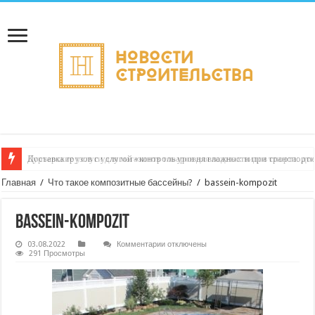
Курьерские услуги для магазинов товаров для водных видов спорта: до
Главная
/
Что такое композитные бассейны?
/
bassein-kompozit
bassein-kompozit
к
03.08.2022
Комментарии
отключены
записи
291 Просмотры
bassein-
kompozit