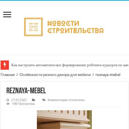
Как настроить автоматическое формирование рейтинга курьеров по кач
Главная
/
Особенности резного декора для мебели
/
reznaya-mebel
reznaya-mebel
к
27.07.2022
Комментарии
отключены
записи
198 Просмотры
reznaya-
mebel