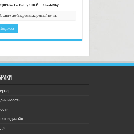
дписка на вашу емейл рассылку
брики
ерьер
движимость
ости
онт и дизайн
еда