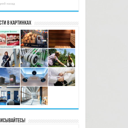
дней назад
сти в картинках
исывайтесь!