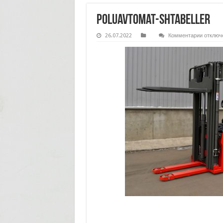
poluavtomat-shtabeller
к
26.07.2022
Комментарии
отключ
записи
poluavt
shtabell