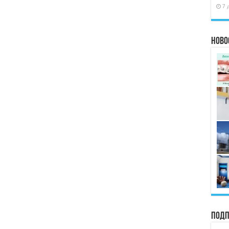
7 
Ново
Подп