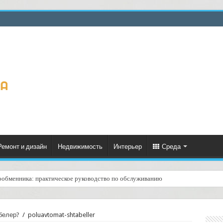
Ремонт и дизайн
Недвижимость
Интерьер
Среда
ообменника: практическое руководство по обслуживанию
ценённый ресурс для тепла, экономии и творчества
белер?
/
poluavtomat-shtabeller