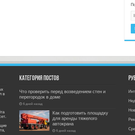
По
Категория постов
РУ
ых
Что проверить перед возведением стен и
Инт
л в
перегородок в доме
Не
6 дней назад
Нов
йта
Как подготовить площадку
сет.
для аренды тяжелого
Рем
автокрана
ащие
Ср
та,
6 дней назад