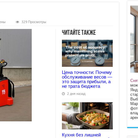
ены
329 Просмотры
omat-
Читайте также
er
Цена точности: Почему
обслуживание весов —
Сня
это защита прибыли, а
мож
не трата бюджета
Янд
2 дня назад
стар
Выб
Мар
фот
вла
арен
Кухня без лишней