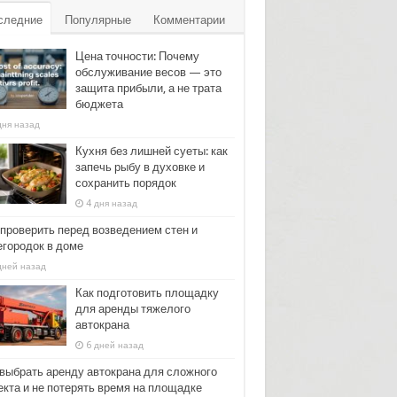
следние
Популярные
Комментарии
Цена точности: Почему
обслуживание весов — это
защита прибыли, а не трата
бюджета
дня назад
Кухня без лишней суеты: как
запечь рыбу в духовке и
сохранить порядок
4 дня назад
 проверить перед возведением стен и
егородок в доме
дней назад
Как подготовить площадку
для аренды тяжелого
автокрана
6 дней назад
 выбрать аренду автокрана для сложного
екта и не потерять время на площадке