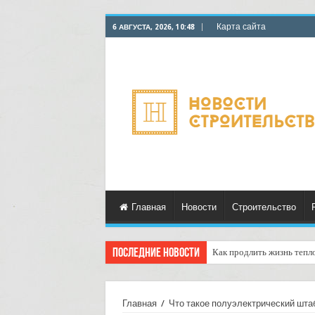
Карта сайта
6 АВГУСТА, 2026, 10:48
Главная
Новости
Строительство
Последние новости
Как продлить жизнь тепл
Горбыль как дрова: недоо
Главная
/
Что такое полуэлектрический шта