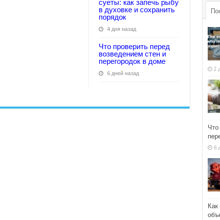
суеты: как запечь рыбу
в духовке и сохранить
По
порядок
4 дня назад
Что проверить перед
возведением стен и
перегородок в доме
2 
6 дней назад
Что
пер
6 
Как
объ