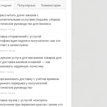
следние
Популярные
Комментарии
 рассчитать долю заказов с
олнительными услугами (подъём, сборка):
ктическое руководство для бизнеса
минута назад
тавка отправлений с услугой
тофиксация подписи получателя»: как это
отает и зачем нужно
минуты назад
ьерские услуги для магазинов товаров для
: доставка веников и камней — как
анизовать надежную логистику
минут назад
 организовать доставку с учётом времени
денного перерыва у получателей:
ктическое руководство
 минут назад
тавка грузов с услугой «контроль
излучения при перевозке красок»: зачем это