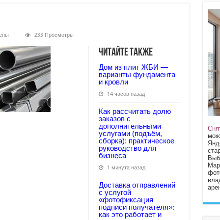
ены
233 Просмотры
eushii-
Читайте также
Дом из плит ЖБИ —
варианты фундамента
и кровли
14 часов назад
Как рассчитать долю
заказов с
дополнительными
Сня
услугами (подъём,
мож
сборка): практическое
Янд
руководство для
стар
бизнеса
Выб
Мар
1 минута назад
фот
вла
Доставка отправлений
арен
с услугой
«фотофиксация
подписи получателя»:
как это работает и