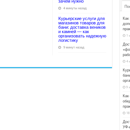
зачем нужно
По
4 минуты назад
Курьерские услуги для
Как
магазинов товаров для
доп
бани: доставка веников
пра
и камней — как
организовать надежную
1 
логистику
Дос
9 минут назад
«фо
раб
4 
Кур
бани
орг
9 
Как
обе
пра
18
Дос
УФ‑