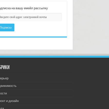
дписка на вашу емейл рассылку
брики
ерьер
движимость
ости
онт и дизайн
еда