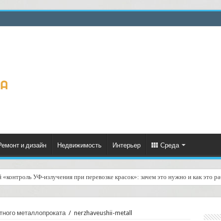
Ремонт и дизайн
Недвижимость
Интерьер
Среда
й «контроль УФ‑излучения при перевозке красок»: зачем это нужно и как это р
газинов товаров для творчества: доставка наборов и материалов — как сделат
тного металлопроката
/
nerzhaveushii-metall