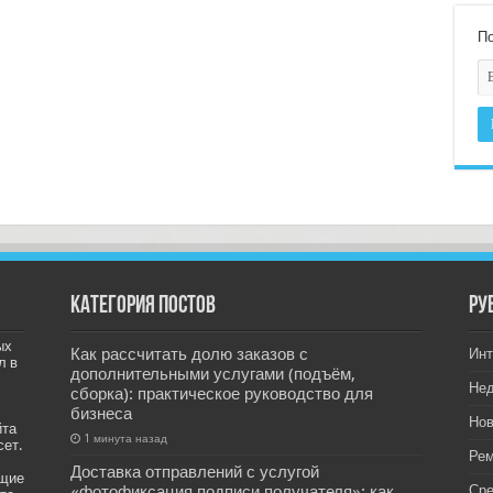
По
Категория постов
РУ
ых
Как рассчитать долю заказов с
Инт
л в
дополнительными услугами (подъём,
Не
сборка): практическое руководство для
бизнеса
Нов
йта
1 минута назад
сет.
Рем
Доставка отправлений с услугой
ащие
«фотофиксация подписи получателя»: как
Ср