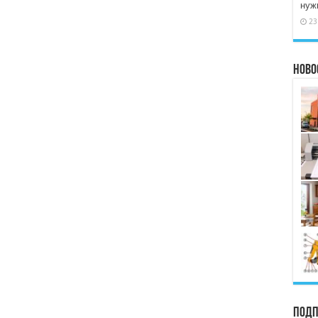
нужн
23
Ново
Подп