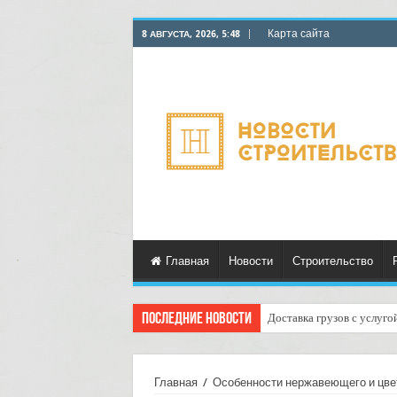
Карта сайта
8 АВГУСТА, 2026, 5:48
Главная
Новости
Строительство
Последние новости
Доставка грузов с услуго
Курьерские услуги для ма
Главная
/
Особенности нержавеющего и цве