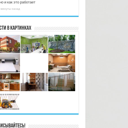
о и как это работает
 минуты назад
сти в картинках
исывайтесь!