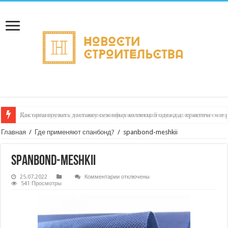
Как организовать доставку сезонных коллекций одежды: практическое 
Доставка грузов с таможенным оформлением: этапы и документы — пон
Главная
/
Где применяют спанбонд?
/
spanbond-meshkii
spanbond-meshkii
к
25.07.2022
Комментарии
отключены
записи
541 Просмотры
spanbond-
meshkii