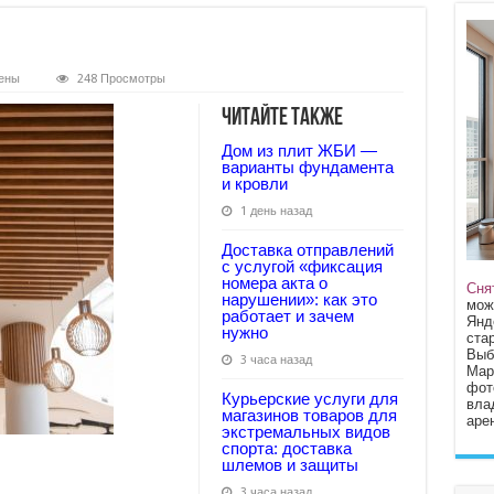
ены
248 Просмотры
e-
Читайте также
Дом из плит ЖБИ —
варианты фундамента
и кровли
1 день назад
Доставка отправлений
с услугой «фиксация
номера акта о
Сня
нарушении»: как это
мож
работает и зачем
Янд
нужно
стар
Выб
3 часа назад
Мар
фот
Курьерские услуги для
вла
магазинов товаров для
арен
экстремальных видов
спорта: доставка
шлемов и защиты
3 часа назад