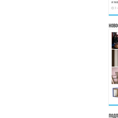
и м
3 
Ново
Подп