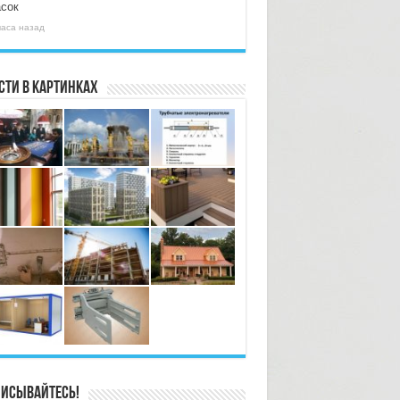
асок
часа назад
сти в картинках
исывайтесь!