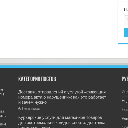
По
Категория постов
РУ
ых
Доставка отправлений с услугой «фиксация
Инт
л в
номера акта о нарушении»: как это работает
Не
и зачем нужно
3 часа назад
Нов
йта
сет.
Курьерские услуги для магазинов товаров
Рем
для экстремальных видов спорта: доставка
ащие
шлемов и защиты
Ср