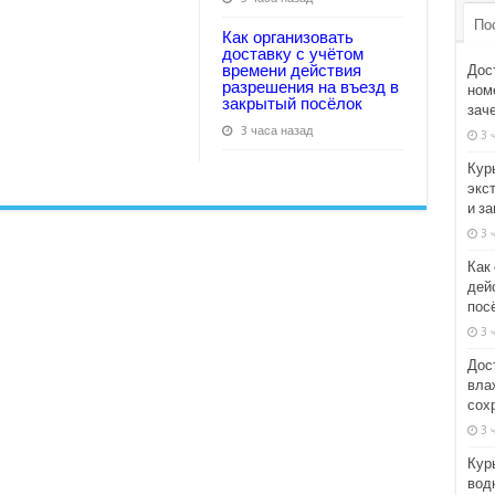
По
Как организовать
доставку с учётом
времени действия
Дос
разрешения на въезд в
номе
закрытый посёлок
зач
3 часа назад
3 
Кур
экс
и з
3 
Как
дей
пос
3 
Дос
вла
сох
3 
Кур
вод