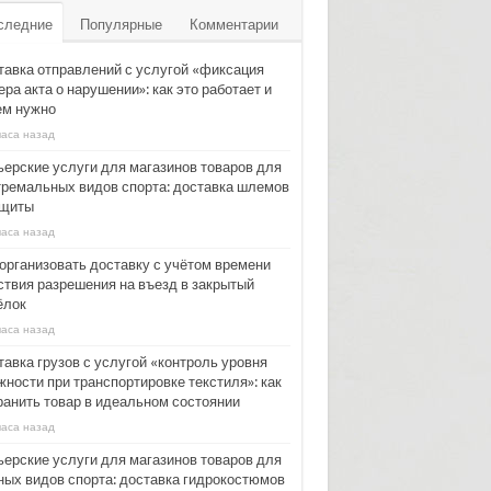
следние
Популярные
Комментарии
тавка отправлений с услугой «фиксация
ра акта о нарушении»: как это работает и
ем нужно
часа назад
ьерские услуги для магазинов товаров для
тремальных видов спорта: доставка шлемов
ащиты
часа назад
 организовать доставку с учётом времени
ствия разрешения на въезд в закрытый
ёлок
часа назад
тавка грузов с услугой «контроль уровня
жности при транспортировке текстиля»: как
ранить товар в идеальном состоянии
часа назад
ьерские услуги для магазинов товаров для
ных видов спорта: доставка гидрокостюмов