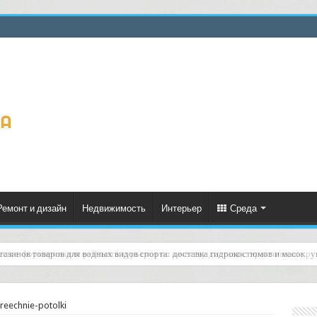
Ремонт и дизайн
Недвижимость
Интерьер
Среда
еское формирование рейтинга курьеров по качеству доставок: практическое ру
reechnie-potolki