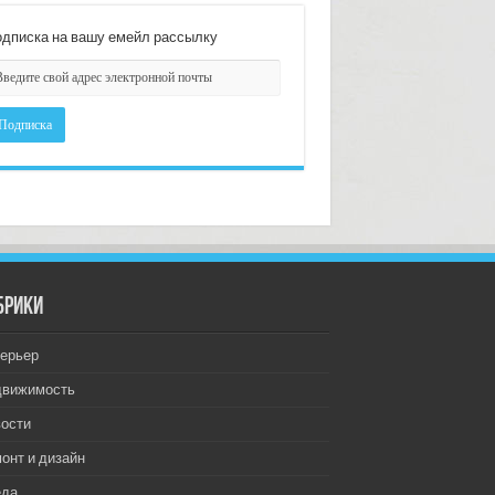
дписка на вашу емейл рассылку
брики
ерьер
движимость
ости
онт и дизайн
еда