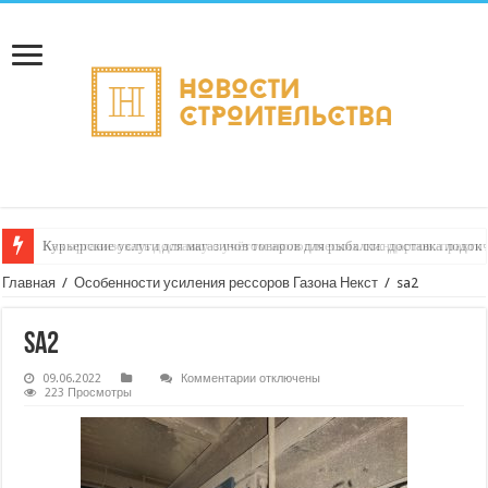
Как организовать доставку с учётом экологических стандартов: практи
Главная
/
Особенности усиления рессоров Газона Некст
/
sa2
sa2
к
09.06.2022
Комментарии
отключены
записи
223 Просмотры
sa2