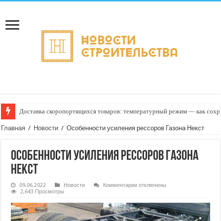
Доставка скоропортящихся товаров: температурный режим — как сохран
Главная
/
Новости
/
Особенности усиления рессоров Газона Некст
Особенности усиления рессоров Газона
Некст
к
09.06.2022
Новости
Комментарии
отключены
записи
2,643 Просмотры
Особенности
усиления
рессоров
Газона