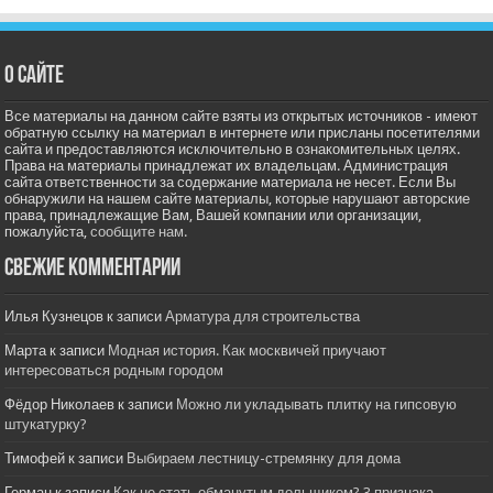
О сайте
Все материалы на данном сайте взяты из открытых источников - имеют
обратную ссылку на материал в интернете или присланы посетителями
сайта и предоставляются исключительно в ознакомительных целях.
Права на материалы принадлежат их владельцам. Администрация
сайта ответственности за содержание материала не несет. Если Вы
обнаружили на нашем сайте материалы, которые нарушают авторские
права, принадлежащие Вам, Вашей компании или организации,
пожалуйста,
сообщите нам.
Свежие комментарии
Илья Кузнецов
к записи
Арматура для строительства
Марта
к записи
Модная история. Как москвичей приучают
интересоваться родным городом
Фёдор Николаев
к записи
Можно ли укладывать плитку на гипсовую
штукатурку?
Тимофей
к записи
Выбираем лестницу-стремянку для дома
Герман
к записи
Как не стать обманутым дольщиком? 3 признака