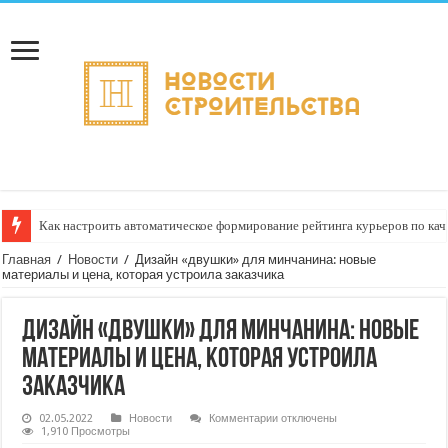
Как настроить автоматическое формирование рейтинга курьеров по кач
Главная
/
Новости
/
Дизайн «двушки» для минчанина: новые
материалы и цена, которая устроила заказчика
Дизайн «двушки» для минчанина: новые
материалы и цена, которая устроила
заказчика
к
02.05.2022
Новости
Комментарии
отключены
записи
1,910 Просмотры
Дизайн