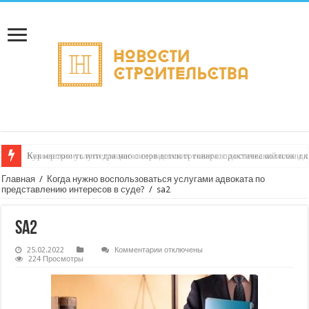
Как настроить интеграцию с сервисами трекинга: практический план дл
Главная
/
Когда нужно воспользоваться услугами адвоката по
представлению интересов в суде?
/
sa2
sa2
к
25.02.2022
Комментарии
отключены
записи
224 Просмотры
sa2