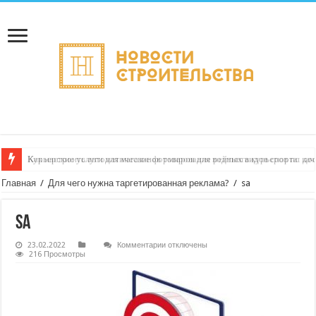
Как настроить автоматическое формирование рейтинга курьеров по кач
Главная
/
Для чего нужна таргетированная реклама?
/
sa
sa
к
23.02.2022
Комментарии
отключены
записи
216 Просмотры
sa