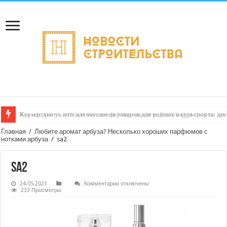
Как настроить автоматическое формирование рейтинга курьеров по кач
Главная
/
Любите аромат арбуза? Несколько хороших парфюмов с
нотками арбуза
/
sa2
sa2
к
24.05.2021
Комментарии
отключены
записи
233 Просмотры
sa2