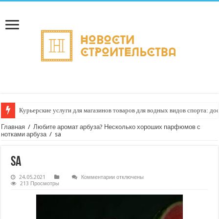
Курьерские услуги для магазинов товаров для водных видов спорта: до
Главная
/
Любите аромат арбуза? Несколько хороших парфюмов с
нотками арбуза
/
sa
sa
к
24.05.2021
Комментарии
отключены
записи
213 Просмотры
sa