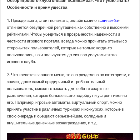
Обзор игрового клуба онлайн «Спинамба». Что нужно знать?
Особенности и преимущества
1. Прежде всего, стоит понимать, онлайн казино «
спинамба
»
отличается безупречной репутацией, как собственно и высокими
рейтингами. Чтобы убедиться в прозрачности, надежности и
честности игрового портала, всегда можно прочитать отзывы со
стороны тех пользователей, которые не только когда-то
пользовались, но и пользуются до сих пор услугами этого
игрового клуба.
2. Что касается главного меню, то оно разделено по категориям, а
значит, даже самый придирчивый и требовательный
пользователь, сможет отыскать для себя те азартные
развлечения, которые больше всего подойдут и устроят именно
его. Например, игровые автоматы, виртуальный спорт, можно
принять участие в различных турнирах и конкурсах, которые в
свою очередь и обещают серьезнейшие, солидные и
внушительные денежные вознаграждения, и т.д.