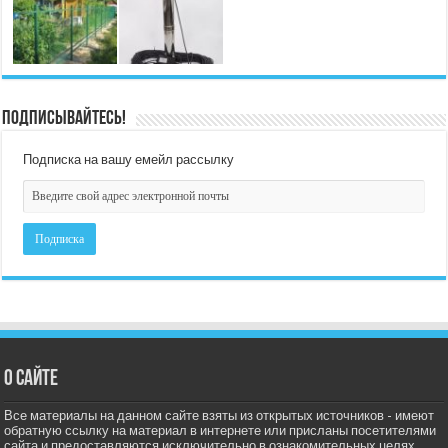
Подписывайтесь!
Подписка на вашу емейл рассылку
О сайте
Все материалы на данном сайте взяты из открытых источников - имеют
обратную ссылку на материал в интернете или присланы посетителями
сайта и предоставляются исключительно в ознакомительных целях.