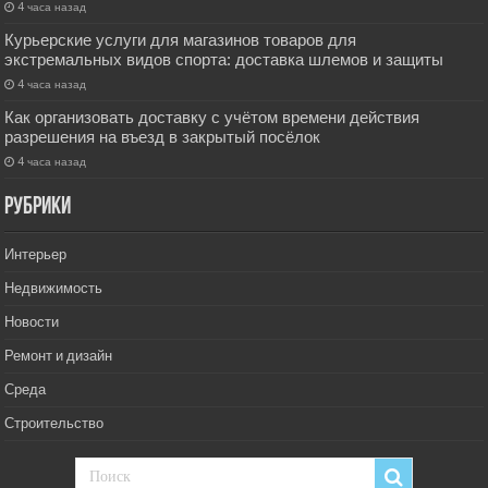
4 часа назад
Курьерские услуги для магазинов товаров для
экстремальных видов спорта: доставка шлемов и защиты
4 часа назад
Как организовать доставку с учётом времени действия
разрешения на въезд в закрытый посёлок
4 часа назад
РУбрики
Интерьер
Недвижимость
Новости
Ремонт и дизайн
Среда
Строительство