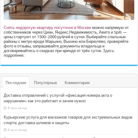
Снять недорогую квартиру посуточно в Москве
можно напрямую от
собственников через Циан, Яндекс.Недвижимость, Авито и Spiti —
цены стартуют от 1500–2000 рублей в сутки. Выбирайте спальные
районы с метро вроде Марьино, Выхино или Бирюлёво, проверяйте
фото и отзывы, запрашивайте документы владельца и
договаривайтесь о скидках при аренде от трёх суток.
Здесь
подробнее.
Последние
Популярные
Комментарии
Доставка отправлений с услугой «фиксация номера акта о
нарушении»: как это работает и зачем нужно
4 часа назад
Курьерские услуги для магазинов товаров для экстремальных видов
спорта: доставка шлемов и защиты
4 часа назад