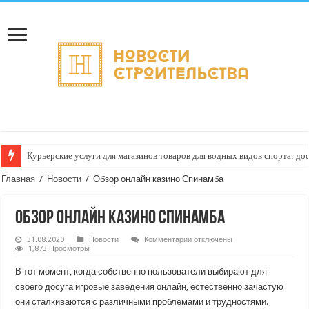
Курьерские услуги для магазинов товаров для водных видов спорта: до
Как настроить автоматическое формирование рейтинга курьеров по кач
Главная
/
Новости
/
Обзор онлайн казино Спинамба
Обзор онлайн казино Спинамба
к
31.08.2020
Новости
Комментарии
отключены
записи
1,873 Просмотры
Обзор
онлайн
В тот момент, когда собственно пользователи выбирают для
казино
Спинамба
своего досуга игровые заведения онлайн, естественно зачастую
они сталкиваются с различными проблемами и трудностями.