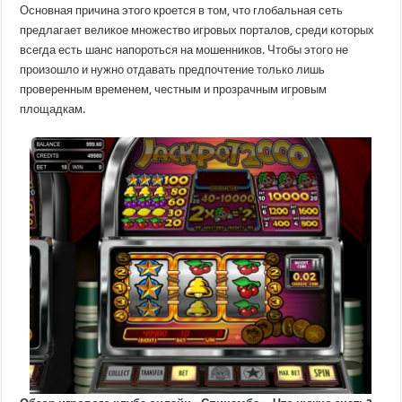
Основная причина этого кроется в том, что глобальная сеть
предлагает великое множество игровых порталов, среди которых
всегда есть шанс напороться на мошенников. Чтобы этого не
произошло и нужно отдавать предпочтение только лишь
проверенным временем, честным и прозрачным игровым
площадкам.