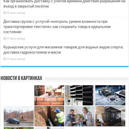
Как организовать доставку с учётом времени действия разрешения на
въезд в закрытый посёлок
4 часа назад
Доставка грузов с услугой «контроль уровня влажности при
транспортировке текстиля»: как сохранить товар в идеальном
состоянии
4 часа назад
Курьерские услуги для магазинов товаров для водных видов спорта:
доставка гидрокостюмов и масок
4 часа назад
Новости в картинках