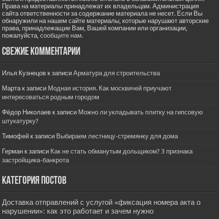
Права на материалы принадлежат их владельцам. Администрация
сайта ответственности за содержание материала не несет. Если Вы
обнаружили на нашем сайте материалы, которые нарушают авторские
права, принадлежащие Вам, Вашей компании или организации,
пожалуйста,
сообщите нам.
Свежие комментарии
Илья Кузнецов
к записи
Арматура для строительства
Марта
к записи
Модная история. Как москвичей приучают
интересоваться родным городом
Фёдор Николаев
к записи
Можно ли укладывать плитку на гипсовую
штукатурку?
Тимофей
к записи
Выбираем лестницу-стремянку для дома
Герман
к записи
Как не стать обманутым дольщиком? 3 признака
застройщика-банкрота
Категория постов
Доставка отправлений с услугой «фиксация номера акта о
нарушении»: как это работает и зачем нужно