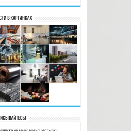
сти в картинках
исывайтесь!
дписка на вашу емейл рассылку