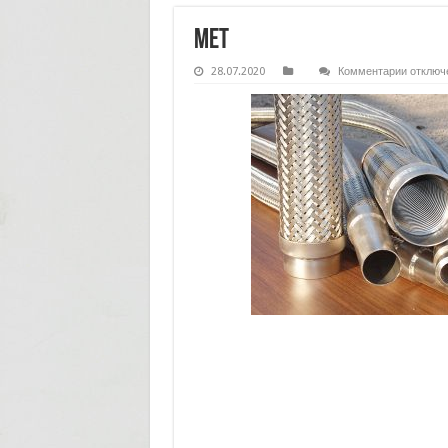
met
к
28.07.2020
Комментарии
отключ
записи
met