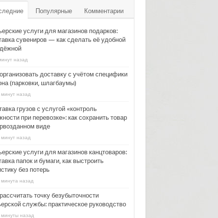
следние
Популярные
Комментарии
ьерские услуги для магазинов подарков:
тавка сувениров — как сделать её удобной
адёжной
минут назад
 организовать доставку с учётом специфики
она (парковки, шлагбаумы)
 минут назад
тавка грузов с услугой «контроль
ности при перевозке»: как сохранить товар
ервозданном виде
 минут назад
ьерские услуги для магазинов канцтоваров:
авка папок и бумаги, как выстроить
стику без потерь
 минута назад
 рассчитать точку безубыточности
ьерской службы: практическое руководство
 минуты назад