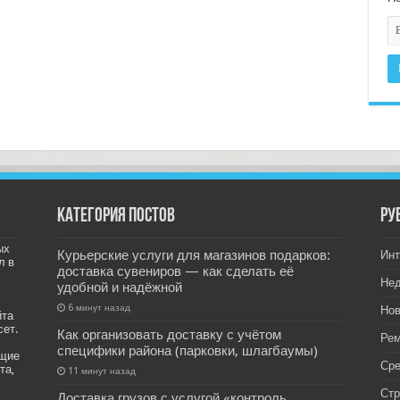
Категория постов
РУ
ых
Курьерские услуги для магазинов подарков:
Инт
л в
доставка сувениров — как сделать её
Не
удобной и надёжной
6 минут назад
Нов
йта
сет.
Как организовать доставку с учётом
Рем
специфики района (парковки, шлагбаумы)
ащие
Ср
та,
11 минут назад
Стр
Доставка грузов с услугой «контроль