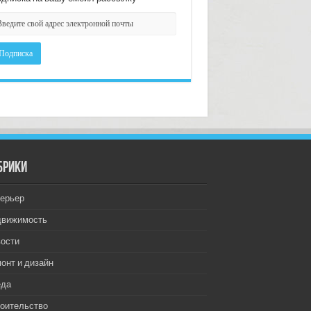
брики
ерьер
движимость
ости
онт и дизайн
еда
оительство