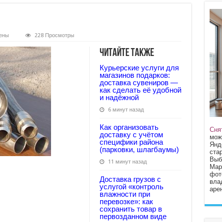
ены
228 Просмотры
Читайте также
Курьерские услуги для
магазинов подарков:
доставка сувениров —
как сделать её удобной
и надёжной
6 минут назад
Как организовать
Сня
доставку с учётом
мож
специфики района
Янд
(парковки, шлагбаумы)
стар
Выб
11 минут назад
Мар
фот
Доставка грузов с
вла
услугой «контроль
арен
влажности при
перевозке»: как
сохранить товар в
первозданном виде