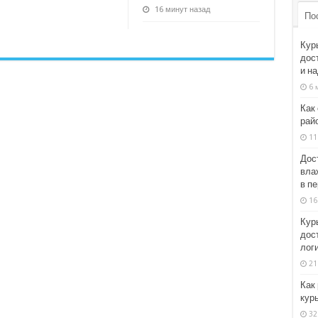
16 минут назад
По
Кур
дос
и н
6 
Как
рай
11
Дос
влаж
в п
16
Кур
дост
логи
21
Как
кур
32