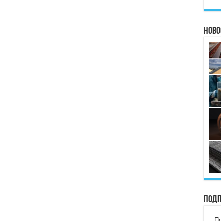
Ново
Подп
По