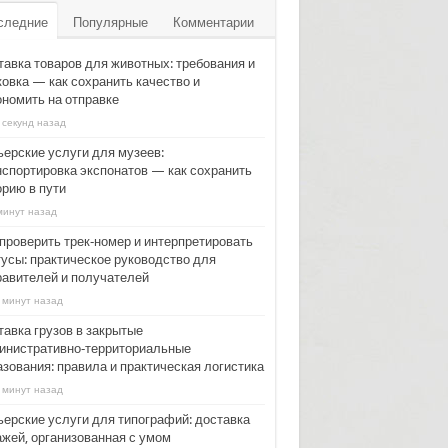
следние
Популярные
Комментарии
тавка товаров для животных: требования и
ковка — как сохранить качество и
ономить на отправке
 секунд назад
ьерские услуги для музеев:
нспортировка экспонатов — как сохранить
орию в пути
минут назад
 проверить трек‑номер и интерпретировать
тусы: практическое руководство для
равителей и получателей
 минут назад
тавка грузов в закрытые
инистративно‑территориальные
азования: правила и практическая логистика
 минут назад
ьерские услуги для типографий: доставка
ажей, организованная с умом