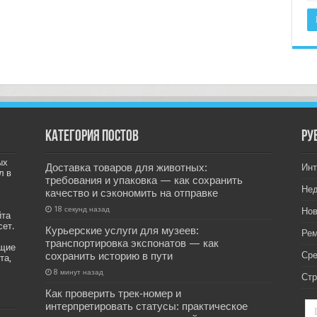
Категория постов
РУ
ых
Доставка товаров для животных:
Инт
л в
требования и упаковка — как сохранить
Не
качество и сэкономить на отправке
18 секунд назад
Нов
йта
сет.
Курьерские услуги для музеев:
Рем
транспортировка экспонатов — как
ащие
сохранить историю в пути
Ср
та,
8 минут назад
Стр
Как проверить трек‑номер и
интерпретировать статусы: практическое