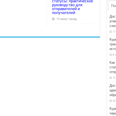
статусы: практическое
руководство для
По
отправителей и
получателей
Дос
15 минут назад
упа
сэк
17
Кур
тра
ист
8 
Как
ста
отп
15
Дос
адм
обр
20
Кур
тир