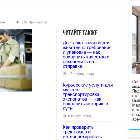
ены
261 Просмотры
ent
Читайте также
Доставка товаров для
животных: требования
и упаковка — как
сохранить качество и
сэкономить на
отправке
17 секунд назад
Сня
Курьерские услуги для
мож
музеев:
Янд
транспортировка
стар
экспонатов — как
Выб
сохранить историю в
Мар
пути
фот
вла
8 минут назад
арен
Как проверить
трек‑номер и
интерпретировать