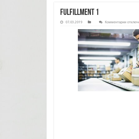
fulfillment 1
к
07.03.2019
Комментарии
отключ
записи
fulfillm
1