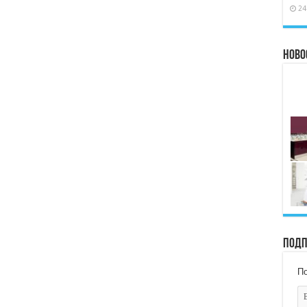
24
Ново
Подп
По