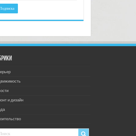
брики
ерьер
движимость
ости
онт и дизайн
еда
оительство