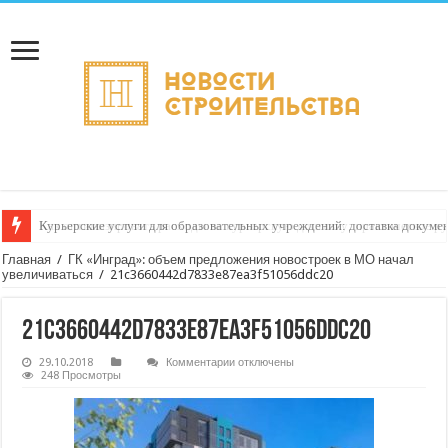
Курьерские услуги для образовательных учреждений: доставка докуме
Как оптимизировать расходы на курьерскую доставку: практическое ру
Главная
/
ГК «Инград»: объем предложения новостроек в МО начал
увеличиваться
/
21c3660442d7833e87ea3f51056ddc20
21c3660442d7833e87ea3f51056ddc20
к
29.10.2018
Комментарии
отключены
записи
248 Просмотры
21c3660442d7833e87ea3f51056ddc20