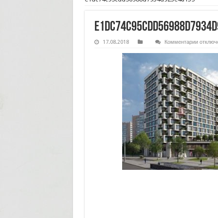
e1dc74c95cdd56988d7934d
к
17.08.2018
Комментарии
отключ
записи
e1dc74c