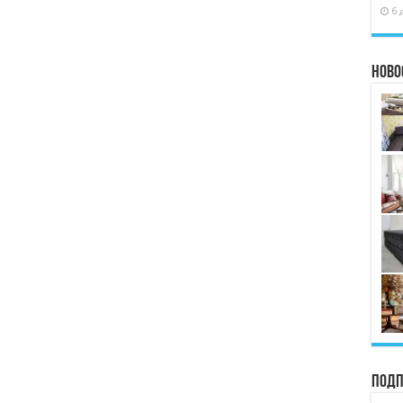
6 
Ново
Подп