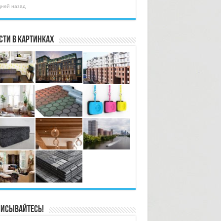
дней назад
сти в картинках
исывайтесь!