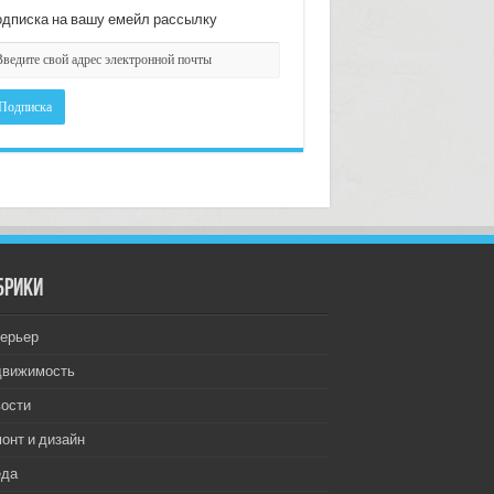
дписка на вашу емейл рассылку
брики
ерьер
движимость
ости
онт и дизайн
еда