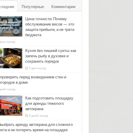
следние
Популярные
Комментарии
Цена точности: Почему
обслуживание весов — это
защита прибыли, а не трата
бюджета
день назад
Кухня без лишней суеты: как
запечь рыбу в духовке и
сохранить порядок
3 дня назад
 проверить перед возведением стен и
егородок в доме
дней назад
Как подготовить площадку
для аренды тяжелого
автокрана
6 дней назад
 выбрать аренду автокрана для сложного
екта и не потерять время на площадке