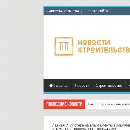
Карта сайта
6 АВГУСТА, 2026, 3:04
Главная
Новости
Строительство
Последние новости
Как продлить жизнь тепл
Горбыль как дрова: недоо
Главная
/
Ипотека на апартаменты в комплек
e1dc74c95cdd56988d7934d923e4a135