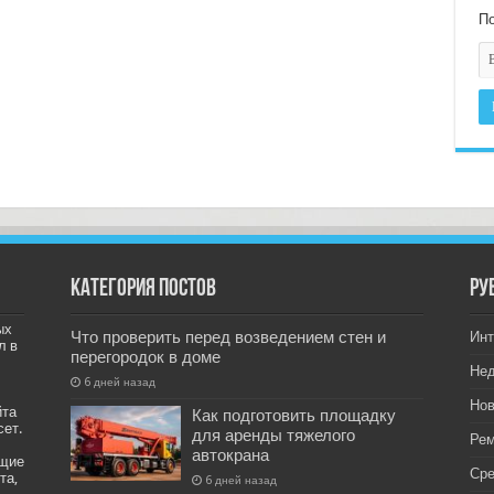
По
Категория постов
РУ
ых
Что проверить перед возведением стен и
Инт
л в
перегородок в доме
Не
6 дней назад
Нов
йта
Как подготовить площадку
сет.
для аренды тяжелого
Рем
автокрана
ащие
Ср
та,
6 дней назад