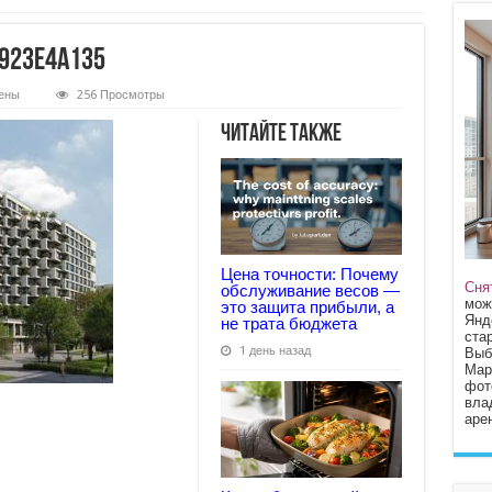
923e4a135
ены
256 Просмотры
95cdd56988d7934d923e4a135
Читайте также
Цена точности: Почему
Сня
обслуживание весов —
мож
это защита прибыли, а
Янд
не трата бюджета
стар
1 день назад
Выб
Мар
фот
вла
арен