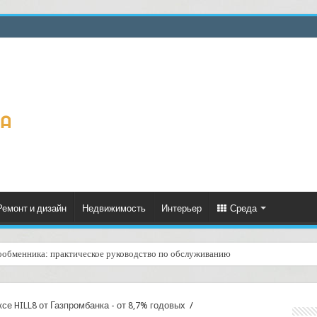
Ремонт и дизайн
Недвижимость
Интерьер
Среда
ообменника: практическое руководство по обслуживанию
ценённый ресурс для тепла, экономии и творчества
се HILL8 от Газпромбанка - от 8,7% годовых
/