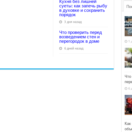
Кухня без лишней
суеты: как запечь рыбу
По
в духовке и сохранить
порядок
3 дня назад
Что проверить перед
возведением стен и
перегородок в доме
1 
6 дней назад
Что
пер
6 
Как
объ