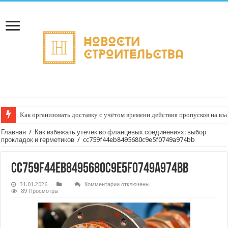
Как организовать доставку с учётом времени действия пропусков на въ
Главная
/
Как избежать утечек во фланцевых соединениях: выбор
прокладок и герметиков
/
cc759f44eb8495680c9e5f0749a974bb
cc759f44eb8495680c9e5f0749a974bb
к
31.01.2026
Комментарии
отключены
записи
89 Просмотры
cc759f44eb8495680c9e5f0749a974bb