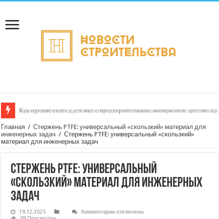
Как организовать доставку с предварительным звонком получателю: пр
Главная
/
Стержень PTFE: универсальный «скользкий» материал для
инженерных задач
/
Стержень PTFE: универсальный «скользкий»
материал для инженерных задач
Стержень PTFE: универсальный
«скользкий» материал для инженерных
задач
к
19.12.2025
Комментарии
отключены
записи
99 Просмотры