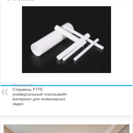
Стержень
PTFE:
универсальный
«скользкий»
материал
для
инженерных
задач
Предыдущий
Стержень PTFE:
универсальный «скользкий»
материал для инженерных
задач