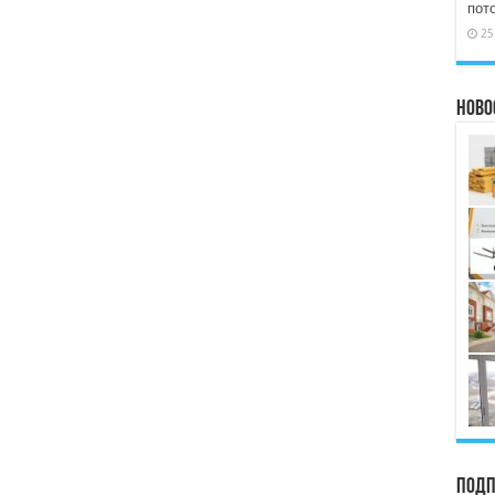
пот
25
Ново
Подп