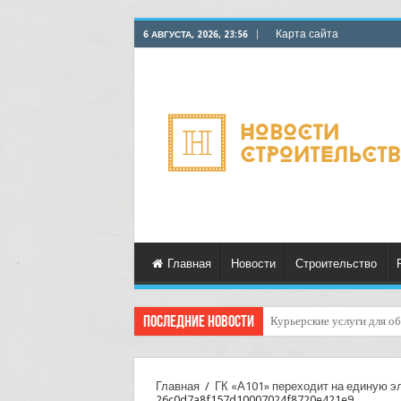
Карта сайта
6 АВГУСТА, 2026, 23:56
Главная
Новости
Строительство
Последние новости
Как оптимизировать расх
Главная
/
ГК «А101» переходит на единую э
26c0d7a8f157d10007024f8720e421e9