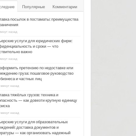
следние
Популярные
Комментарии
тавка посылок в постаматы: преимущества
граничения
минут назад
ьерские услуги для юридических фирм:
фиденциальность и сроки — что
ствительно важно
минут назад
 оформить претензию по недоставке или
реждению груза: пошаговое руководство
 бизнеса и частных лиц
 минут назад
тавка тяжёлых грузов: техника и
опасность — как довезти крупную единицу
риска
 минут назад
ьерские услуги для образовательных
еждений: доставка документов и
ературы — как организовать надежный