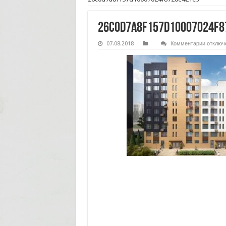
26c0d7a8f157d10007024f8
к
07.08.2018
Комментарии
отключ
записи
26c0d7a