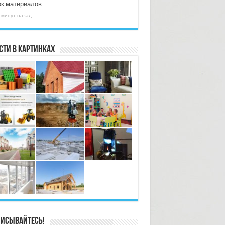
ок материалов
 минут назад
сти в картинках
исывайтесь!