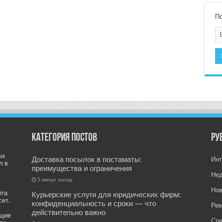
По
Категория постов
РУ
ых
Доставка посылок в постаматы:
Инт
л в
преимущества и ограничения
Не
5 минут назад
Нов
йта
Курьерские услуги для юридических фирм:
сет.
конфиденциальность и сроки — что
Рем
действительно важно
ащие
Ср