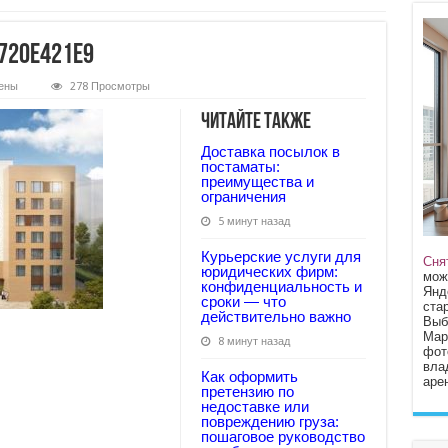
720e421e9
ены
278 Просмотры
8f157d10007024f8720e421e9
Читайте также
Доставка посылок в
постаматы:
преимущества и
ограничения
5 минут назад
Курьерские услуги для
Сня
юридических фирм:
мож
конфиденциальность и
Янд
сроки — что
стар
действительно важно
Выб
Мар
8 минут назад
фот
вла
Как оформить
арен
претензию по
недоставке или
повреждению груза:
пошаговое руководство