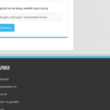
дписка на вашу емейл рассылку
брики
ерьер
движимость
ости
онт и дизайн
еда