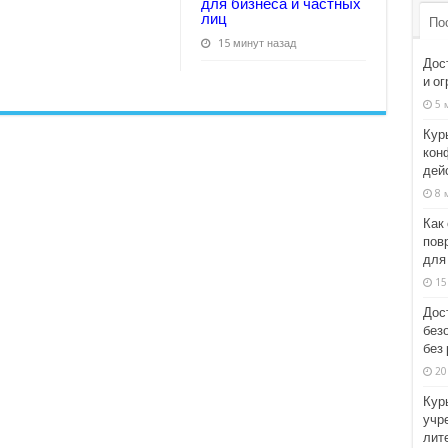
для бизнеса и частных
лиц
По
15 минут назад
Дос
и о
5 
Кур
кон
дей
8 
Как
пов
для
15
Дос
без
без 
20
Кур
учр
лит