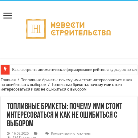
Как настроить автоматическое формирование рейтинга курьеров по кач
Главная
/
Топливные брикеты: почему ими стоит интересоваться и как
не ошибиться с выбором
/
Топливные брикеты: почему ими стоит
интересоваться и как не ошибиться с выбором
Топливные брикеты: почему ими стоит
интересоваться и как не ошибиться с
выбором
к
16.08.2025
Комментарии
отключены
записи
124 Просмотры