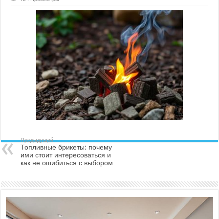
Топливные
брикеты:
почему
ими
стоит
интересоваться
и
как
не
ошибиться
с
выбором
Предыдущий
Топливные брикеты: почему
ими стоит интересоваться и
как не ошибиться с выбором