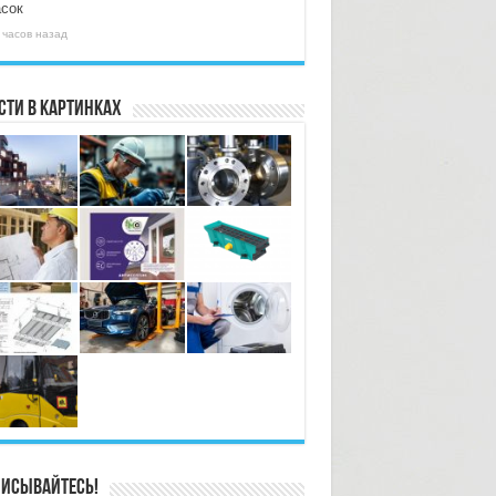
асок
 часов назад
сти в картинках
исывайтесь!