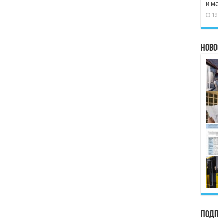
и м
19
Ново
Подп