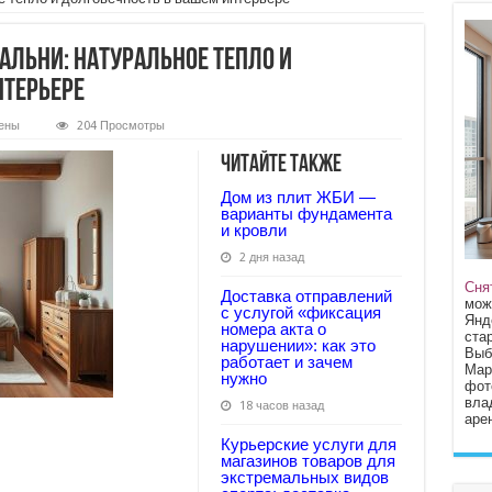
альни: натуральное тепло и
нтерьере
ены
204 Просмотры
Читайте также
а
Дом из плит ЖБИ —
:
варианты фундамента
ьное
и кровли
2 дня назад
чность
Сня
Доставка отправлений
мож
ре
с услугой «фиксация
Янд
номера акта о
стар
нарушении»: как это
Выб
работает и зачем
Мар
нужно
фот
вла
18 часов назад
арен
Курьерские услуги для
магазинов товаров для
экстремальных видов