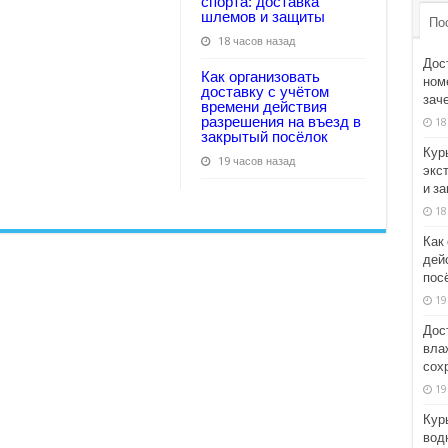
спорта: доставка
шлемов и защиты
По
18 часов назад
Дос
Как организовать
номе
доставку с учётом
зач
времени действия
разрешения на въезд в
18
закрытый посёлок
Кур
19 часов назад
экс
и з
18
Как
дей
пос
19
Дос
вла
сох
19
Кур
вод