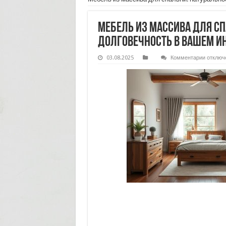
Мебель из массива для сп
долговечность в вашем и
к
03.08.2025
Комментарии
отключ
записи
Мебель
из
массив
для
спальни
натурал
тепло
и
долгове
в
вашем
интерье