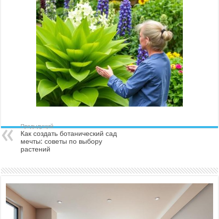
ботанический
сад
мечты:
советы
по
выбору
растений
Предыдущий
Как создать ботанический сад
мечты: советы по выбору
растений