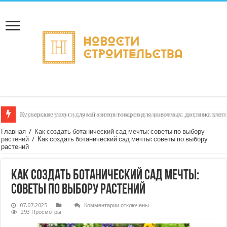
Курьерские услуги для магазинов товаров для животных: доставка кле
Главная
/
Как создать ботанический сад мечты: советы по выбору
растений
/
Как создать ботанический сад мечты: советы по выбору
растений
Как создать ботанический сад мечты:
советы по выбору растений
к
07.07.2025
Комментарии
отключены
записи
293 Просмотры
Как
создать