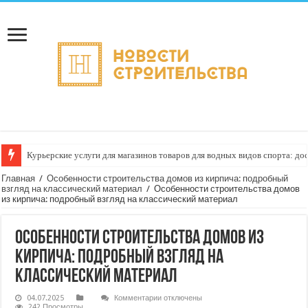
Курьерские услуги для магазинов товаров для водных видов спорта: до
Как настроить автоматическое формирование рейтинга курьеров по кач
Главная
/
Особенности строительства домов из кирпича: подробный
взгляд на классический материал
/
Особенности строительства домов
из кирпича: подробный взгляд на классический материал
Особенности строительства домов из
кирпича: подробный взгляд на
классический материал
к
04.07.2025
Комментарии
отключены
записи
242 Просмотры