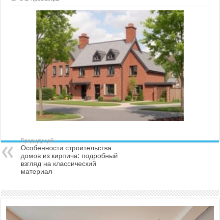
Особенности
строительства
домов
из
кирпича:
подробный
взгляд
на
классический
материал
Предыдущий
Особенности строительства
домов из кирпича: подробный
взгляд на классический
материал