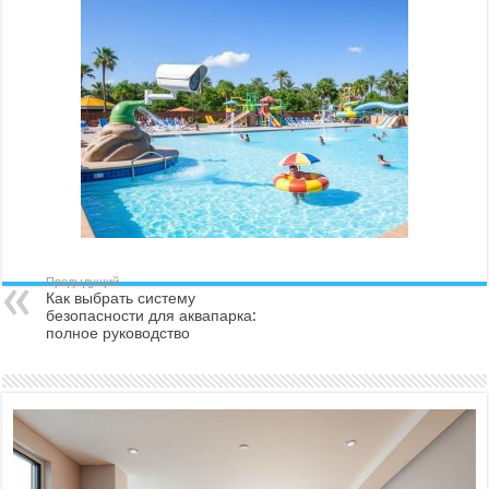
систему
безопасности
для
аквапарка:
полное
руководство
Предыдущий
Как выбрать систему
безопасности для аквапарка:
полное руководство