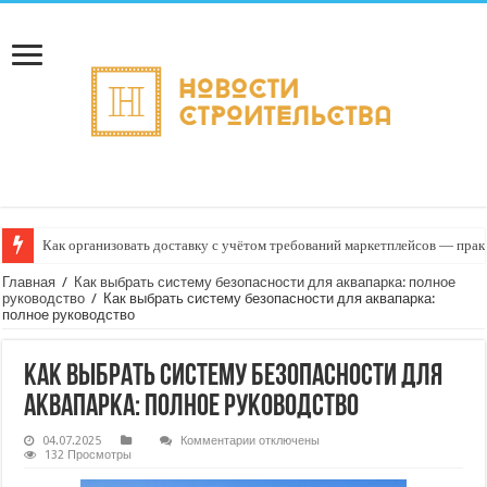
Как организовать доставку с учётом требований маркетплейсов — прак
Главная
/
Как выбрать систему безопасности для аквапарка: полное
руководство
/
Как выбрать систему безопасности для аквапарка:
полное руководство
Как выбрать систему безопасности для
аквапарка: полное руководство
к
04.07.2025
Комментарии
отключены
записи
132 Просмотры
Как
выбрать