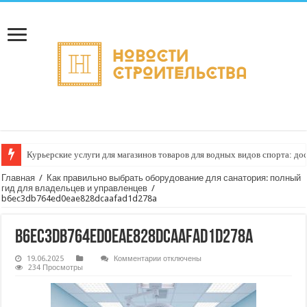
Курьерские услуги для магазинов товаров для водных видов спорта: до
Как настроить автоматическое формирование рейтинга курьеров по кач
Главная
/
Как правильно выбрать оборудование для санатория: полный
гид для владельцев и управленцев
/
b6ec3db764ed0eae828dcaafad1d278a
b6ec3db764ed0eae828dcaafad1d278a
к
19.06.2025
Комментарии
отключены
записи
234 Просмотры
b6ec3db764ed0eae828dcaafad1d278a