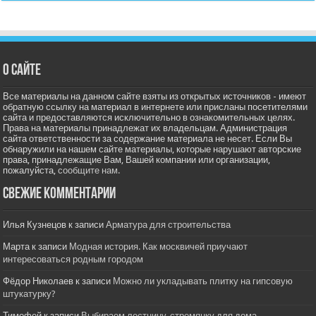
О сайте
Все материалы на данном сайте взяты из открытых источников - имеют
обратную ссылку на материал в интернете или присланы посетителями
сайта и предоставляются исключительно в ознакомительных целях.
Права на материалы принадлежат их владельцам. Администрация
сайта ответственности за содержание материала не несет. Если Вы
обнаружили на нашем сайте материалы, которые нарушают авторские
права, принадлежащие Вам, Вашей компании или организации,
пожалуйста,
сообщите нам.
Свежие комментарии
Илья Кузнецов
к записи
Арматура для строительства
Марта
к записи
Модная история. Как москвичей приучают
интересоваться родным городом
Фёдор Николаев
к записи
Можно ли укладывать плитку на гипсовую
штукатурку?
Тимофей
к записи
Выбираем лестницу-стремянку для дома