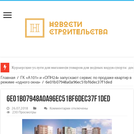
Курьерские услуги для магазинов товаров для водных видов спорта: до
Как настроить автоматическое формирование рейтинга курьеров по кач
Главная
/
ГК «А101» и «ОПН24» запускают сервис по продаже квартир в
режиме «одного окна»
/
6e01b07948a0a96ec51bf6dec37f1ded
6e01b07948a0a96ec51bf6dec37f1ded
к
26.07.2018
Комментарии
отключены
записи
230 Просмотры
6e01b07948a0a96ec51bf6dec37f1ded