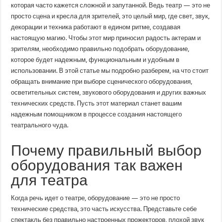
оборудования
которая часто кажется сложной и запутанной. Ведь театр — это не
для
просто сцена и кресла для зрителей, это целый мир, где свет, звук,
театров:
как
декорации и техника работают в едином ритме, создавая
создать
магию
настоящую магию. Чтобы этот мир приносил радость актерам и
на
зрителям, необходимо правильно подобрать оборудование,
сцене
которое будет надежным, функциональным и удобным в
использовании. В этой статье мы подробно разберем, на что стоит
обращать внимание при выборе сценического оборудования,
осветительных систем, звукового оборудования и других важных
технических средств. Пусть этот материал станет вашим
надежным помощником в процессе создания настоящего
театрального чуда.
Почему правильный выбор
оборудования так важен
для театра
Когда речь идет о театре, оборудование — это не просто
технические средства, это часть искусства. Представьте себе
спектакль без правильно настроенных прожекторов, плохой звук