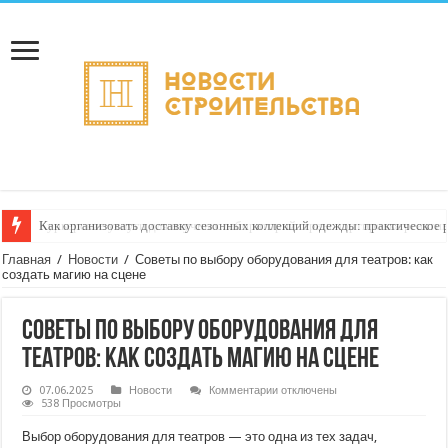
Как организовать доставку сезонных коллекций одежды: практическое 
Главная
/
Новости
/
Советы по выбору оборудования для театров: как
создать магию на сцене
Советы по выбору оборудования для
театров: как создать магию на сцене
к
07.06.2025
Новости
Комментарии
отключены
записи
538 Просмотры
Советы
по
Выбор оборудования для театров — это одна из тех задач,
выбору