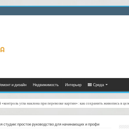
емонт и дизайн
Недвижимость
Интерьер
Среда
й «контроль угла наклона при перевозке картин»: как сохранить живопись в цел
газинов товаров для фитнеса: доставка тренажёров и гантелей
ля студии: простое руководство для начинающих и профи