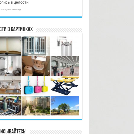
опись в целости
 минуты назад
сти в картинках
исывайтесь!