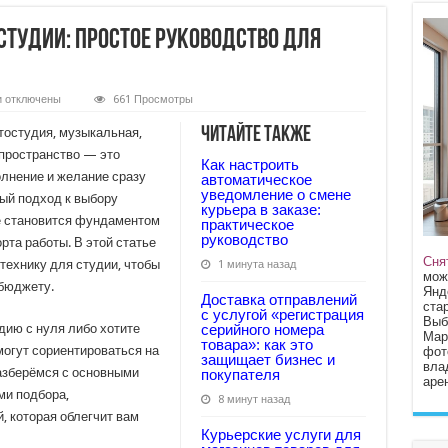
студии: простое руководство для
к
и
отключены
661 Просмотры
записи
Как
Читайте также
тостудия, музыкальная,
выбрать
технику
пространство — это
Как настроить
для
олнение и желание сразу
студии:
автоматическое
простое
уведомление о смене
ный подход к выбору
руководство
курьера в заказе:
для
ие становится фундаментом
практическое
начинающих
руководство
рта работы. В этой статье
и
профи
Сня
 технику для студии, чтобы
1 минута назад
мож
бюджету.
Янд
Доставка отправлений
стар
с услугой «регистрация
Выб
дию с нуля либо хотите
серийного номера
Мар
товара»: как это
могут сориентироваться на
фот
защищает бизнес и
вла
азберёмся с основными
покупателя
арен
ми подбора,
8 минут назад
, которая облегчит вам
Курьерские услуги для