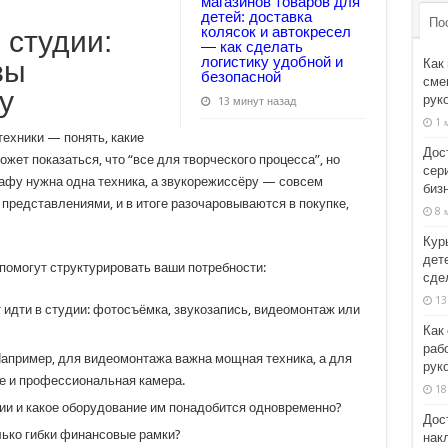
магазинов товаров для
детей: доставка
По
колясок и автокресел
 студии:
— как сделать
логистику удобной и
вы
Как
безопасной
смен
у
рук
13 минут назад
1 
техники — понять, какие
Дос
жет показаться, что “все для творческого процесса”, но
сер
афу нужна одна техника, а звукорежиссёру — совсем
биз
 представлениями, и в итоге разочаровываются в покупке,
8 
Кур
дет
помогут структурировать ваши потребности:
сде
13
 идти в студии: фотосъёмка, звукозапись, видеомонтаж или
Как
раб
апример, для видеомонтажа важна мощная техника, а для
рук
 и профессиональная камера.
18
дии и какое оборудование им понадобится одновременно?
Дост
лько гибки финансовые рамки?
накл