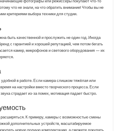
ак начинающие фотографы или режиссёры покупают что-то
отому что не знали, на что обратить внимание! Чтобы вы не
ыми критериями выбора техники для студии.
ь
жна быть качественной и прослужить не один год. Иногда
бренд с гарантией и хорошей репутацией, чем потом бегать
касается камер, микрофонов и светового оборудования — их
еряется.
а
ь удобной в работе. Если камера слишком тяжёлая или
 время на настройки вместо творческого процесса. Если
звука страдает из-за помех, мотивация падает быстро.
уемость
м расширяться. К примеру, камеры с возможностью смены
ержкой дополнительных устройств, масштабируемое
 покупать новую полную комплектацию, а сможете докупать