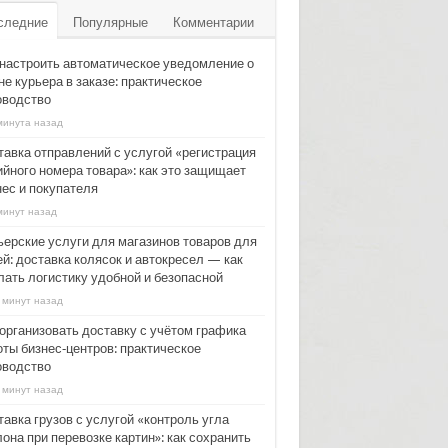
следние
Популярные
Комментарии
 настроить автоматическое уведомление о
е курьера в заказе: практическое
оводство
минута назад
тавка отправлений с услугой «регистрация
ийного номера товара»: как это защищает
нес и покупателя
минут назад
ьерские услуги для магазинов товаров для
ей: доставка колясок и автокресел — как
лать логистику удобной и безопасной
 минут назад
 организовать доставку с учётом графика
оты бизнес‑центров: практическое
оводство
 минут назад
авка грузов с услугой «контроль угла
она при перевозке картин»: как сохранить