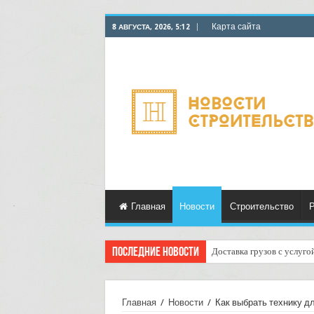
Карта сайта
8 АВГУСТА, 2026, 5:12
Главная
Новости
Строительство
Р
Последние новости
Доставка грузов с услуго
Курьерские услуги для ма
Главная
/
Новости
/
Как выбрать технику д