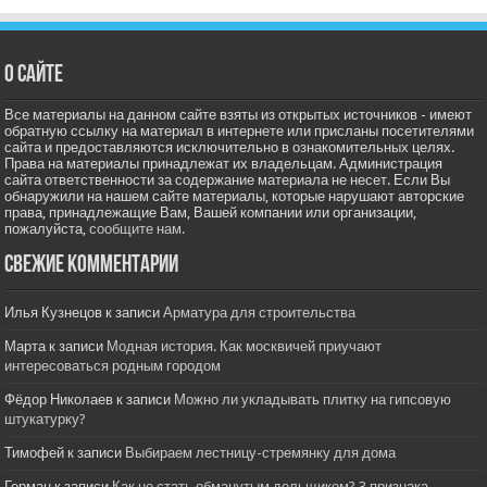
О сайте
Все материалы на данном сайте взяты из открытых источников - имеют
обратную ссылку на материал в интернете или присланы посетителями
сайта и предоставляются исключительно в ознакомительных целях.
Права на материалы принадлежат их владельцам. Администрация
сайта ответственности за содержание материала не несет. Если Вы
обнаружили на нашем сайте материалы, которые нарушают авторские
права, принадлежащие Вам, Вашей компании или организации,
пожалуйста,
сообщите нам.
Свежие комментарии
Илья Кузнецов
к записи
Арматура для строительства
Марта
к записи
Модная история. Как москвичей приучают
интересоваться родным городом
Фёдор Николаев
к записи
Можно ли укладывать плитку на гипсовую
штукатурку?
Тимофей
к записи
Выбираем лестницу-стремянку для дома
Герман
к записи
Как не стать обманутым дольщиком? 3 признака