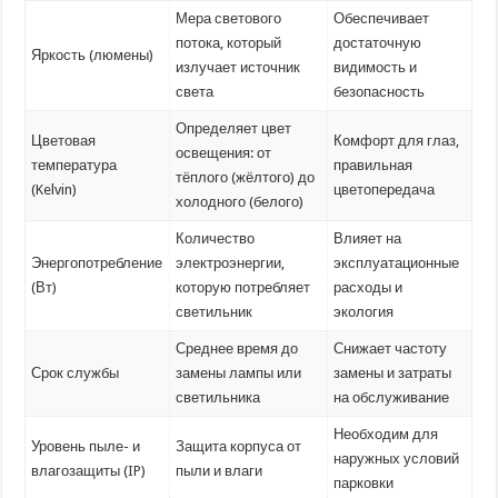
Мера светового
Обеспечивает
потока, который
достаточную
Яркость (люмены)
излучает источник
видимость и
света
безопасность
Определяет цвет
Цветовая
Комфорт для глаз,
освещения: от
температура
правильная
тёплого (жёлтого) до
(Kelvin)
цветопередача
холодного (белого)
Количество
Влияет на
Энергопотребление
электроэнергии,
эксплуатационные
(Вт)
которую потребляет
расходы и
светильник
экология
Среднее время до
Снижает частоту
Срок службы
замены лампы или
замены и затраты
светильника
на обслуживание
Необходим для
Уровень пыле- и
Защита корпуса от
наружных условий
влагозащиты (IP)
пыли и влаги
парковки