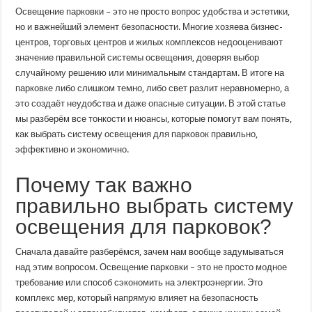
выбрать
Освещение парковки – это не просто вопрос удобства и эстетики,
систему
освещения
но и важнейший элемент безопасности. Многие хозяева бизнес-
для
центров, торговых центров и жилых комплексов недооценивают
парковок:
полный
значение правильной системы освещения, доверяя выбор
гид
для
случайному решению или минимальным стандартам. В итоге на
владельцев
парковке либо слишком темно, либо свет разлит неравномерно, а
и
управляющих
это создаёт неудобства и даже опасные ситуации. В этой статье
мы разберём все тонкости и нюансы, которые помогут вам понять,
как выбрать систему освещения для парковок правильно,
эффективно и экономично.
Почему так важно
правильно выбрать систему
освещения для парковок?
Сначала давайте разберёмся, зачем нам вообще задумываться
над этим вопросом. Освещение парковки – это не просто модное
требование или способ сэкономить на электроэнергии. Это
комплекс мер, который напрямую влияет на безопасность