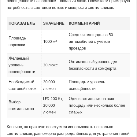
освещённости на парковке – около 20 люкс. Посчитаем примерную
потребность в световом потоке и мощности светильников:
ПОКАЗАТЕЛЬ
ЗНАЧЕНИЕ
КОММЕНТАРИЙ
Средняя площадь на 50
Площадь
1000 м²
автомобилей с учётом
парковки
проездов
Желаемый
Оптимальный уровень для
уровень
20 люкс
безопасности и комфорта
освещённости
Необходимый
20 000
Площадь × уровень
световой поток
люмен
освещённости
LED 200 Вт,
Один светильник на всю
Выбор
20 000
площадь или несколько более
светильников
люмен
слабых
Конечно, на практике советуется использовать несколько
светильников, равномерно распределённых для устранения теней