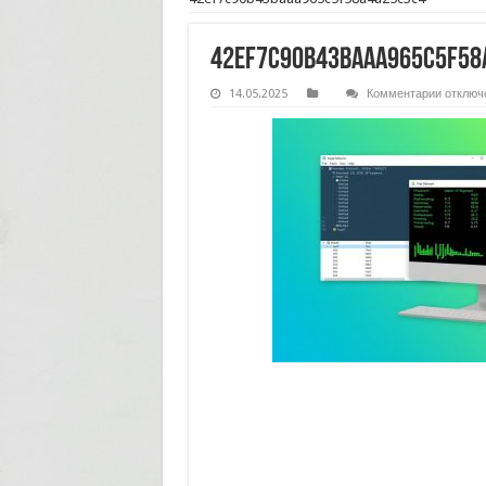
42ef7c90b43baaa965c5f58
к
14.05.2025
Комментарии
отключ
записи
42ef7c9