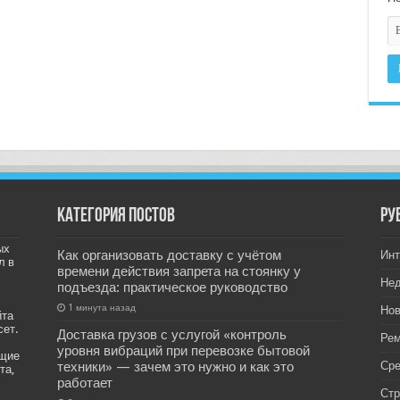
Категория постов
РУ
ых
Как организовать доставку с учётом
Инт
л в
времени действия запрета на стоянку у
Не
подъезда: практическое руководство
1 минута назад
Нов
йта
сет.
Доставка грузов с услугой «контроль
Рем
уровня вибраций при перевозке бытовой
ащие
техники» — зачем это нужно и как это
Ср
та,
работает
Стр