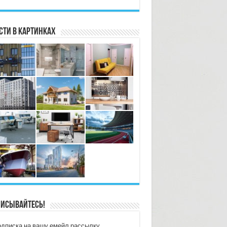
сти в картинках
исывайтесь!
дписка на вашу емейл рассылку