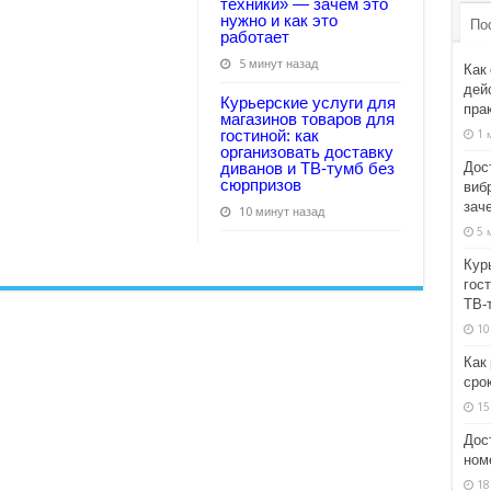
техники» — зачем это
нужно и как это
По
работает
5 минут назад
Как
дейс
Курьерские услуги для
пра
магазинов товаров для
гостиной: как
1 
организовать доставку
Дос
диванов и ТВ‑тумб без
сюрпризов
виб
заче
10 минут назад
5 
Кур
гост
ТВ‑
10
Как
сро
15
Дос
ном
18