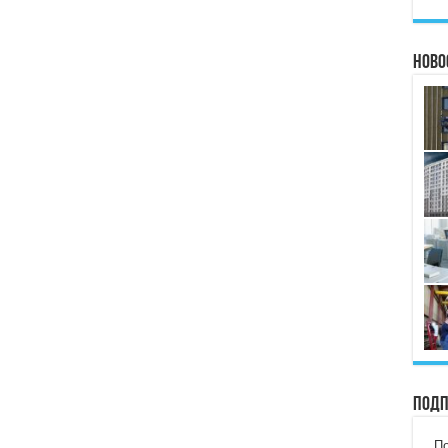
Ново
Подп
По