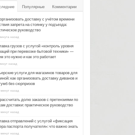
следние
Популярные
Комментарии
 организовать доставку с учётом времени
твия запрета на стоянку у подъезда:
ктическое руководство
минута назад
тавка грузов с услугой «контроль уровня
раций при перевозке бытовой техники» —
м это нужно и как это работает
минут назад
ьерские услуги для магазинов товаров для
иной: как организовать доставку диванов и
тумб без сюрпризов
 минут назад
 рассчитать долю заказов с претензиями по
кам доставки: практическое руководство
 минут назад
тавка отправлений с услугой «фиксация
ера паспорта получателя»: что важно знать
 минут назад