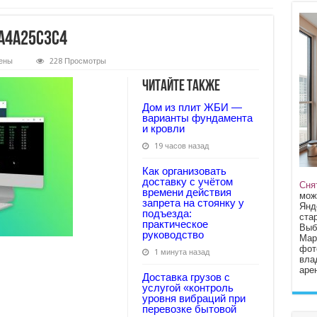
a4a25c3c4
ены
228 Просмотры
0b43baaa965c5f58a4a25c3c4
Читайте также
Дом из плит ЖБИ —
варианты фундамента
и кровли
19 часов назад
Как организовать
доставку с учётом
Сня
времени действия
мож
запрета на стоянку у
Янд
подъезда:
стар
практическое
Выб
руководство
Мар
фот
1 минута назад
вла
арен
Доставка грузов с
услугой «контроль
уровня вибраций при
перевозке бытовой