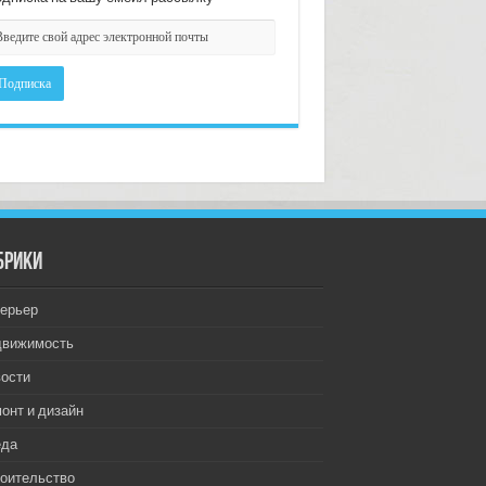
брики
ерьер
движимость
ости
онт и дизайн
еда
оительство