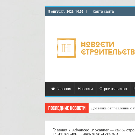
Карта сайта
8 АВГУСТА, 2026, 10:55
Главная
Новости
Строительство
Последние новости
Доставка отправлений с у
Главная
/
Advanced IP Scanner — как быстро
42ef7c90b43baaa965c5f58a4a25c3c4