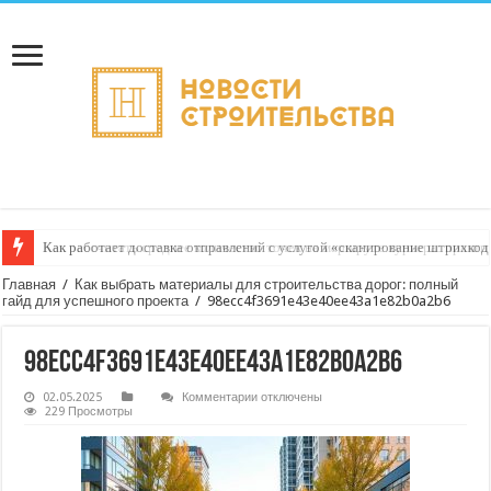
Как работает доставка отправлений с услугой «сканирование штрихкод
Главная
/
Как выбрать материалы для строительства дорог: полный
гайд для успешного проекта
/
98ecc4f3691e43e40ee43a1e82b0a2b6
98ecc4f3691e43e40ee43a1e82b0a2b6
к
02.05.2025
Комментарии
отключены
записи
229 Просмотры
98ecc4f3691e43e40ee43a1e82b0a2b6