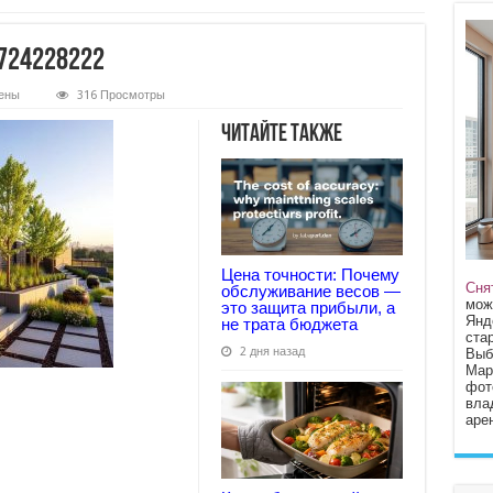
724228222
ены
316 Просмотры
9408bbd2e8ea31b80724228222
Читайте также
Цена точности: Почему
Сня
обслуживание весов —
мож
это защита прибыли, а
Янд
не трата бюджета
стар
2 дня назад
Выб
Мар
фот
вла
арен