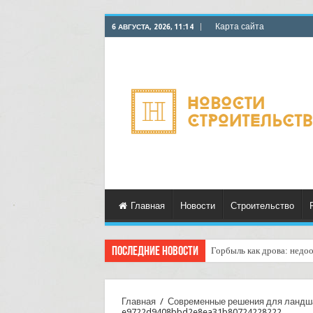
Карта сайта
6 АВГУСТА, 2026, 11:14
Главная
Новости
Строительство
Последние новости
Горбыль как дрова: недоо
Главная
/
Современные решения для ландшаф
e9722d9408bbd2e8ea31b80724228222