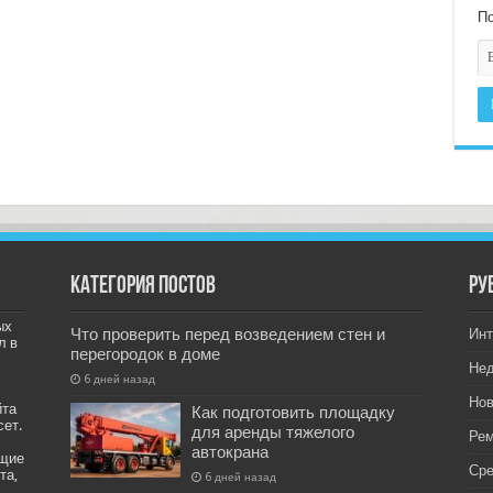
По
Категория постов
РУ
ых
Что проверить перед возведением стен и
Инт
л в
перегородок в доме
Не
6 дней назад
Нов
йта
Как подготовить площадку
сет.
для аренды тяжелого
Рем
автокрана
ащие
Ср
та,
6 дней назад