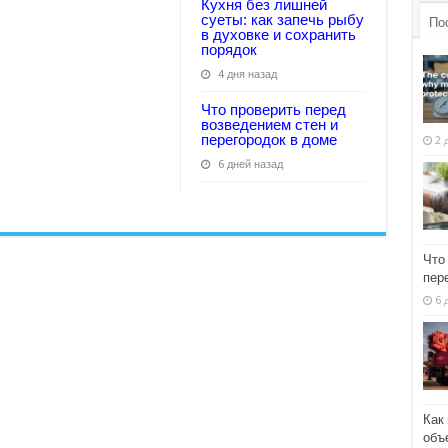
Кухня без лишней
суеты: как запечь рыбу
По
в духовке и сохранить
порядок
4 дня назад
Что проверить перед
возведением стен и
перегородок в доме
2 
6 дней назад
Что
пер
6 
Как
объ