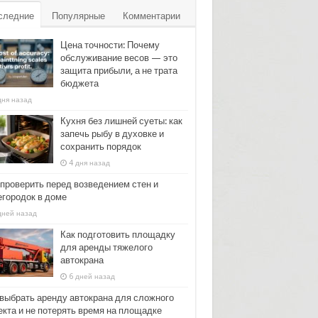
следние
Популярные
Комментарии
Цена точности: Почему
обслуживание весов — это
защита прибыли, а не трата
бюджета
дня назад
Кухня без лишней суеты: как
запечь рыбу в духовке и
сохранить порядок
4 дня назад
 проверить перед возведением стен и
егородок в доме
дней назад
Как подготовить площадку
для аренды тяжелого
автокрана
6 дней назад
 выбрать аренду автокрана для сложного
екта и не потерять время на площадке