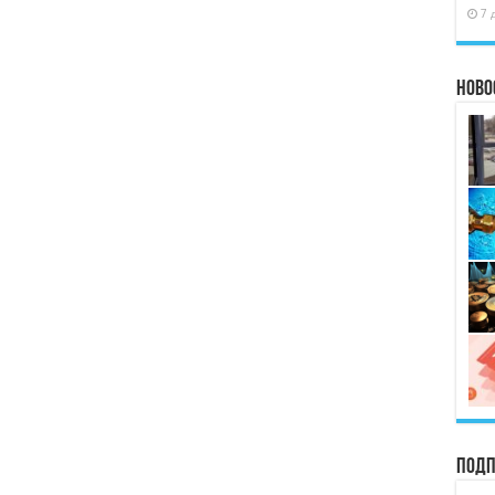
7 
Ново
Подп