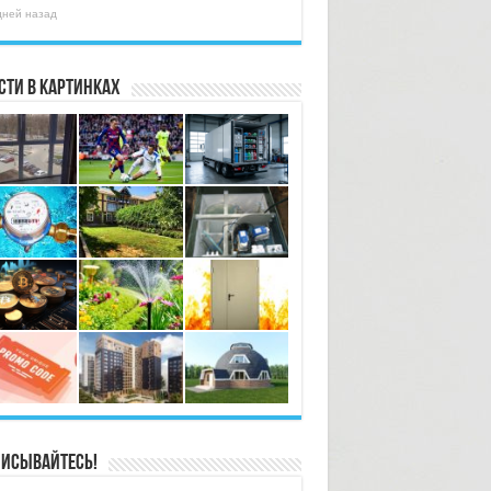
дней назад
сти в картинках
исывайтесь!