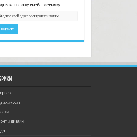
дписка на вашу емейл рассылку
брики
ерьер
движимость
ости
онт и дизайн
еда