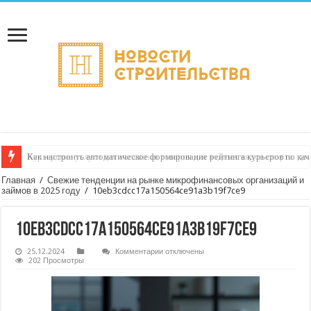
Как настроить автоматическое формирование рейтинга курьеров по кач
Главная
/
Свежие тенденции на рынке микрофинансовых организаций и
займов в 2025 году
/
10eb3cdcc17a150564ce91a3b19f7ce9
10eb3cdcc17a150564ce91a3b19f7ce9
к
25.12.2024
Комментарии
отключены
записи
202 Просмотры
10eb3cdcc17a150564ce91a3b19f7ce9