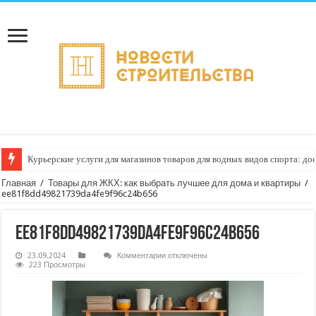
Курьерские услуги для магазинов товаров для водных видов спорта: до
Главная
/
Товары для ЖКХ: как выбрать лучшее для дома и квартиры
/
ee81f8dd49821739da4fe9f96c24b656
ee81f8dd49821739da4fe9f96c24b656
к
23.09.2024
Комментарии
отключены
записи
223 Просмотры
ee81f8dd49821739da4fe9f96c24b656