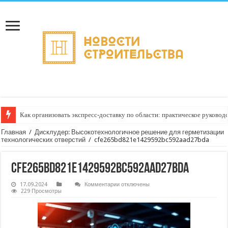
Как организовать экспресс‑доставку по области: практическое руковод
Главная
/
Дисклудер: Высокотехнологичное решение для герметизации
технологических отверстий
/
cfe265bd821e1429592bc592aad27bda
cfe265bd821e1429592bc592aad27bda
к
17.09.2024
Комментарии
отключены
записи
229 Просмотры
cfe265bd821e1429592bc592aad27bda