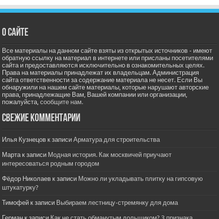
О сайте
Все материалы на данном сайте взяты из открытых источников - имеют
обратную ссылку на материал в интернете или присланы посетителями
сайта и предоставляются исключительно в ознакомительных целях.
Права на материалы принадлежат их владельцам. Администрация
сайта ответственности за содержание материала не несет. Если Вы
обнаружили на нашем сайте материалы, которые нарушают авторские
права, принадлежащие Вам, Вашей компании или организации,
пожалуйста,
сообщите нам.
Свежие комментарии
Илья Кузнецов
к записи
Арматура для строительства
Марта
к записи
Модная история. Как москвичей приучают
интересоваться родным городом
Фёдор Николаев
к записи
Можно ли укладывать плитку на гипсовую
штукатурку?
Тимофей
к записи
Выбираем лестницу-стремянку для дома
Герман
к записи
Как не стать обманутым дольщиком? 3 признака