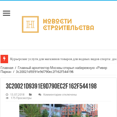
Курьерские услуги для магазинов товаров для водных видов спорта: до
Главная
/
Главный архитектор Москвы открыл набережную «Ривер
Парка»
/
3c20021d9391e9d790ec2f162f544198
3c20021d9391e9d790ec2f162f544198
к
13.07.2018
Комментарии
отключены
записи
175 Просмотры
3c20021d9391e9d790ec2f162f544198