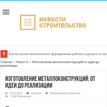
Как настроить автоматическое формирование рейтинга курьеров по кач
Главная
/
Новости
/
Изготовление металлоконструкций: от идеи до
реализации
Изготовление металлоконструкций: от
идеи до реализации
к
15.07.2024
Новости
Комментарии
отключены
записи
1,166 Просмотры
Изготовление
металлоконструкций:
от