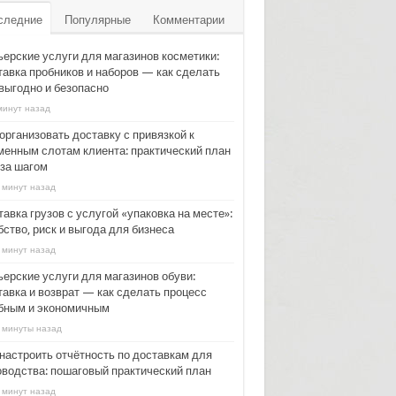
следние
Популярные
Комментарии
ьерские услуги для магазинов косметики:
тавка пробников и наборов — как сделать
 выгодно и безопасно
минут назад
организовать доставку с привязкой к
менным слотам клиента: практический план
 за шагом
 минут назад
авка грузов с услугой «упаковка на месте»:
ство, риск и выгода для бизнеса
 минут назад
ьерские услуги для магазинов обуви:
тавка и возврат — как сделать процесс
бным и экономичным
 минуты назад
 настроить отчётность по доставкам для
оводства: пошаговый практический план
 минут назад