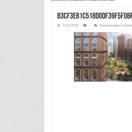
b3cf3e81c518d0df39f5f0b
к
12.07.2018
Комментарии
отключ
записи
b3cf3e8