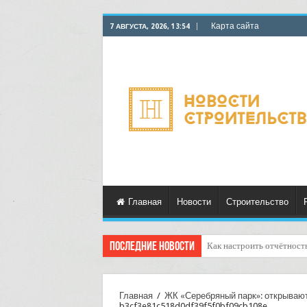
Карта сайта
7 АВГУСТА, 2026, 13:54
Главная
Новости
Строительство
Последние новости
Доставка отправлений с 
Главная
/
ЖК «Серебряный парк»: открываю
b3cf3e81c518d0df39f5f0bf09cb108e