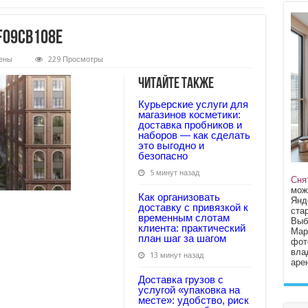
f09cb108e
ены
229 Просмотры
1c518d0df39f5f0bf09cb108e
Читайте также
Курьерские услуги для
магазинов косметики:
доставка пробников и
наборов — как сделать
это выгодно и
безопасно
5 минут назад
Сня
мож
Как организовать
Янд
доставку с привязкой к
стар
временным слотам
Выб
клиента: практический
Мар
план шаг за шагом
фот
вла
13 минут назад
арен
Доставка грузов с
услугой «упаковка на
месте»: удобство, риск