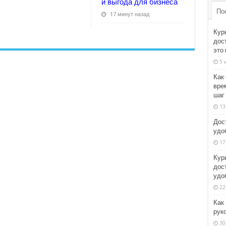
и выгода для бизнеса
По
17 минут назад
Кур
дос
это
5 
Как 
вре
шаг
13
Дост
удоб
17
Кур
дос
удо
22
Как
рук
30