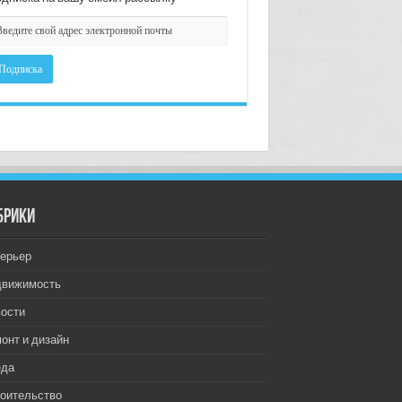
брики
ерьер
движимость
ости
онт и дизайн
еда
оительство