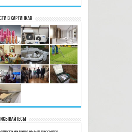
сти в картинках
исывайтесь!
дписка на вашу емейл рассылку