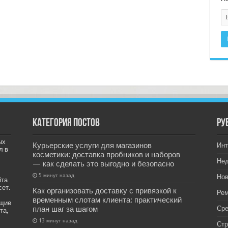
Категория постов
РУ
ых
Курьерские услуги для магазинов
Инт
л в
косметики: доставка пробников и наборов
Не
— как сделать это выгодно и безопасно
5 минут назад
Нов
йта
сет.
Как организовать доставку с привязкой к
Рем
временным слотам клиента: практический
ащие
план шаг за шагом
Ср
та,
13 минут назад
Стр