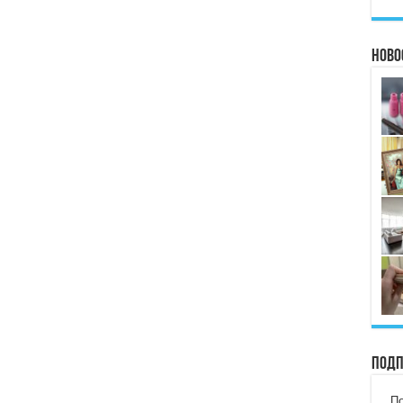
Ново
Подп
По