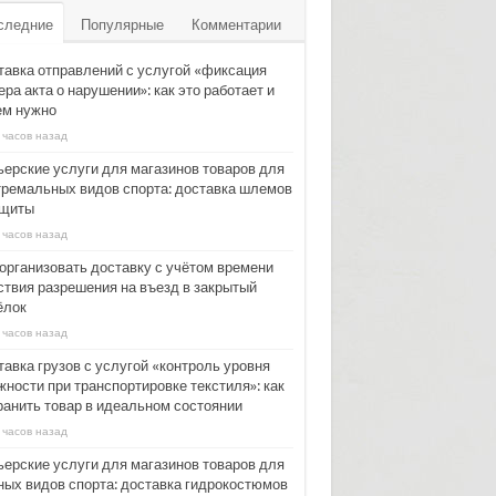
следние
Популярные
Комментарии
тавка отправлений с услугой «фиксация
ра акта о нарушении»: как это работает и
ем нужно
 часов назад
ьерские услуги для магазинов товаров для
тремальных видов спорта: доставка шлемов
ащиты
 часов назад
 организовать доставку с учётом времени
ствия разрешения на въезд в закрытый
ёлок
 часов назад
тавка грузов с услугой «контроль уровня
жности при транспортировке текстиля»: как
ранить товар в идеальном состоянии
 часов назад
ьерские услуги для магазинов товаров для
ных видов спорта: доставка гидрокостюмов