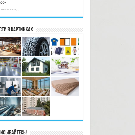
асок
 часов назад
сти в картинках
исывайтесь!