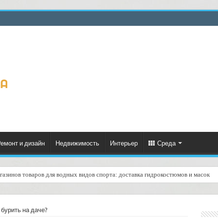
емонт и дизайн
Недвижимость
Интерьер
Среда
газинов товаров для водных видов спорта: доставка гидрокостюмов и масок
еское формирование рейтинга курьеров по качеству доставок: практическое ру
бурить на даче?