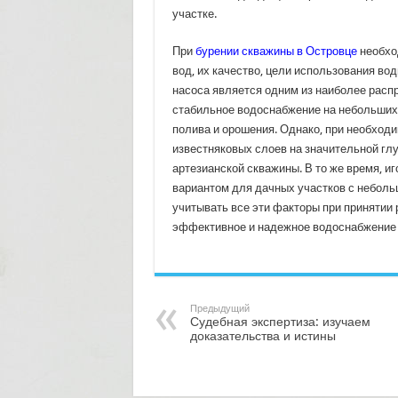
участке.
При
бурении скважины в Островце
необход
вод, их качество, цели использования во
насоса является одним из наиболее расп
стабильное водоснабжение на небольших г
полива и орошения. Однако, при необход
известняковых слоев на значительной гл
артезианской скважины. В то же время, 
вариантом для дачных участков с неболь
учитывать все эти факторы при принятии 
эффективное и надежное водоснабжение 
Предыдущий
Судебная экспертиза: изучаем
доказательства и истины