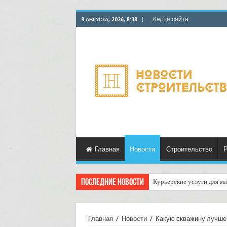
Карта сайта
9 АВГУСТА, 2026, 8:38
Главная
Новости
Строительство
Р
Последние новости
Курьерские услуги для ма
Как настроить автоматич
Главная
/
Новости
/
Какую скважину лучше 