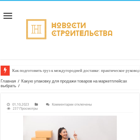
Как подготовить груз к междугородней доставке: практическое руково
Главная
/
Какую упаковку для продажи товаров на маркетплейсах
выбрать
/
к
01.10.2023
Комментарии
отключены
записи
237 Просмотры