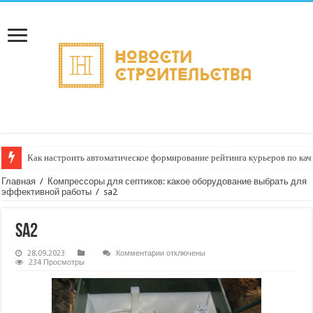
Как настроить автоматическое формирование рейтинга курьеров по кач
Главная
/
Компрессоры для септиков: какое оборудование выбрать для
эффективной работы
/
sa2
sa2
к
28.09.2023
Комментарии
отключены
записи
234 Просмотры
sa2