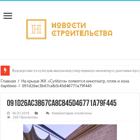
Как рассчитать оптимальную загрузку курьера за смену: практическое 
Главная
/
На крыше ЖК «Суббота» появятся кинотеатр, пляж и зона
барбекю
/
091d26ac3b67ca8cb45d46771a79f445
091d26ac3b67ca8cb45d46771a79f445
к
06.07.2018
Комментарии
отключены
записи
260 Просмотры
091d26ac3b67ca8cb45d46771a79f445