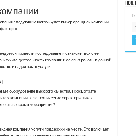
Подп
компании
По
ования следующим шагом будет выбор арендной компании.
 факторы:
ндуется провести исследование и ознакомиться с ее
, изучите деятельность компании и ее опыт работы в данной
честве и надежности услуги.
я
агает оборудование высокого качества. Просмотрите
йте у компании о его технических характеристиках.
жность во время мероприятия?
ендная компания услуги поддержки на месте. Это включает
ройку, а также техническую поддержку во время