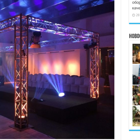
обо
кач
28
Ново