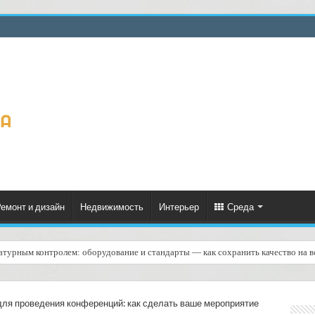
емонт и дизайн
Недвижимость
Интерьер
Среда
ратурным контролем: оборудование и стандарты — как сохранить качество на в
етеринарных клиник: транспортировка биоматериалов с вниманием к деталям
ля проведения конференций: как сделать ваше мероприятие