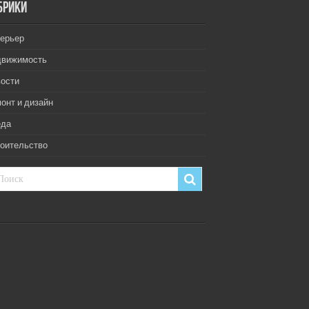
брики
ерьер
движимость
ости
онт и дизайн
еда
оительство