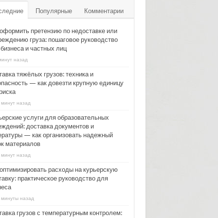
следние
Популярные
Комментарии
 оформить претензию по недоставке или
реждению груза: пошаговое руководство
 бизнеса и частных лиц
минут назад
тавка тяжёлых грузов: техника и
опасность — как довезти крупную единицу
риска
 минут назад
ьерские услуги для образовательных
еждений: доставка документов и
ературы — как организовать надежный
ок материалов
 минут назад
 оптимизировать расходы на курьерскую
тавку: практическое руководство для
неса
 минуты назад
тавка грузов с температурным контролем: