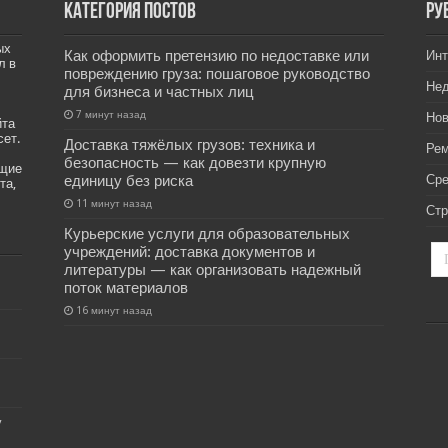
Категория постов
РУ
ых
Как оформить претензию по недоставке или
Инт
л в
повреждению груза: пошаговое руководство
Не
для бизнеса и частных лиц
7 минут назад
Нов
йта
сет.
Доставка тяжёлых грузов: техника и
Рем
безопасность — как довезти крупную
ащие
единицу без риска
Ср
та,
11 минут назад
Стр
Курьерские услуги для образовательных
учреждений: доставка документов и
литературы — как организовать надежный
поток материалов
16 минут назад
у