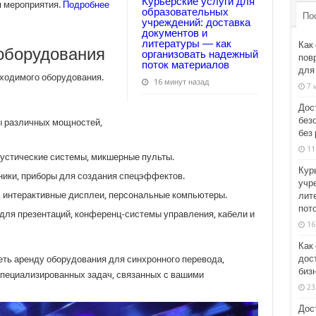
Курьерские услуги для
я мероприятия.
Подробнее
образовательных
По
учреждений: доставка
документов и
литературы — как
Как
оборудования
организовать надежный
пов
поток материалов
для
ходимого оборудования.
16 минут назад
7 
Дос
без
ы различных мощностей,
без 
11
кустические системы, микшерные пульты.
Кур
ники, приборы для создания спецэффектов.
учр
, интерактивные дисплеи, персональные компьютеры.
лит
пот
для презентаций, конференц-системы управления, кабели и
16
Как
дос
еть аренду оборудования для синхронного перевода,
биз
специализированных задач, связанных с вашими
23
Дос