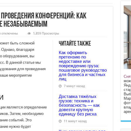
 проведения конференций: как
ие незабываемым
к
и
отключены
1,859 Просмотры
записи
Аренда
Читайте также
может быть сложной
оборудования
для
 Однако, благодаря
Как оформить
проведения
о оборудования, вы
конференций:
претензию по
как
недоставке или
сс. В данной статье мы
сделать
повреждению груза:
ваше
удования для проведения
пошаговое руководство
мероприятие
для бизнеса и частных
 ваше мероприятие
незабываемым
Сня
лиц
мож
Янд
7 минут назад
стар
Выб
и
Доставка тяжёлых
Мар
грузов: техника и
фот
безопасность — как
вла
ции является определение
довезти крупную
арен
иков. Затем, необходимо
единицу без риска
ание событий. Это
11 минут назад
вание нужно будет