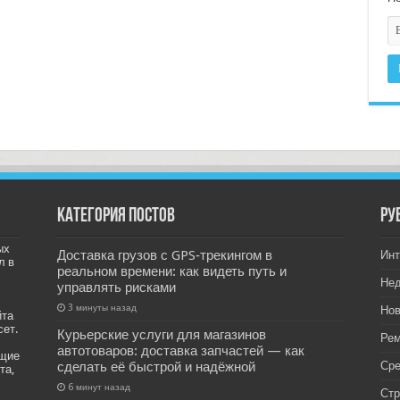
Категория постов
РУ
ых
Доставка грузов с GPS‑трекингом в
Инт
л в
реальном времени: как видеть путь и
Не
управлять рисками
3 минуты назад
Нов
йта
сет.
Курьерские услуги для магазинов
Рем
автотоваров: доставка запчастей — как
ащие
сделать её быстрой и надёжной
Ср
та,
6 минут назад
Стр