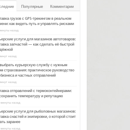
следние
Популярные
Комментарии
тавка грузов с GPS‑трекингом в реальном
ени: как видеть путь и управлять рисками
минуты назад
ьерские услуги для магазинов автотоваров:
тавка запчастей — как сделать её быстрой
адёжной
минут назад
 выбрать курьерскую службу с нужным
ом страхования: практическое руководство
 бизнеса и частных отправлений
минут назад
тавка отправлений с термоконтейнерами:
 сохранить температуру и репутацию
 минуты назад
ьерские услуги для рыболовных магазинов:
авка снастей и экипировки, о которой стоит
ать заранее
 минуты назад