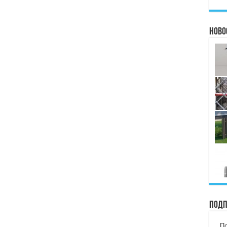
Ново
Подп
По