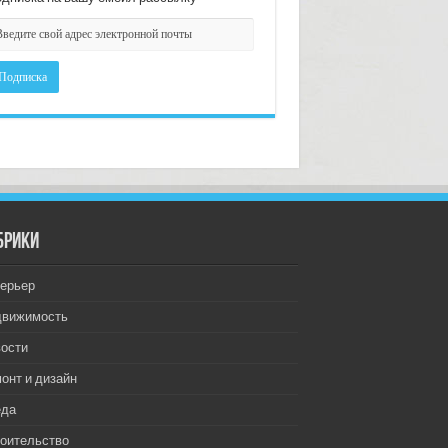
брики
ерьер
движимость
ости
онт и дизайн
еда
оительство