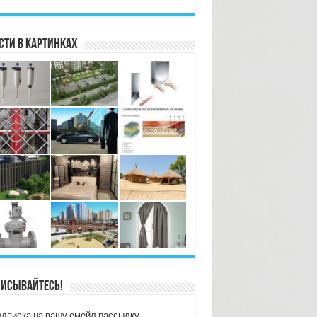
сти в картинках
исывайтесь!
дписка на вашу емейл рассылку