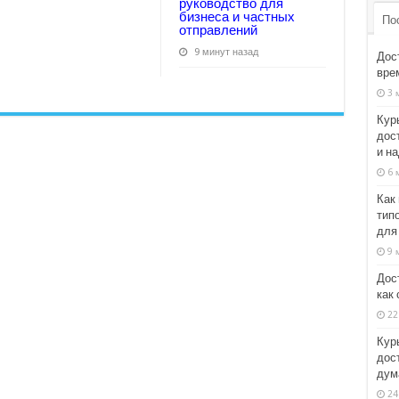
руководство для
бизнеса и частных
По
отправлений
9 минут назад
Дос
врем
3 
Кур
дос
и н
6 
Как
тип
для
9 
Дос
как
22
Кур
дост
дум
24