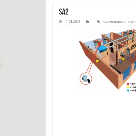
sa2
к
11.01.2023
Комментарии
отключ
записи
sa2