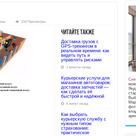
ены
230 Просмотры
Читайте также
Доставка грузов с
GPS‑трекингом в
реальном времени: как
видеть путь и
управлять рисками
3 минуты назад
Курьерские услуги для
Сня
магазинов автотоваров:
мож
доставка запчастей —
Янд
как сделать её
стар
быстрой и надёжной
Выб
Мар
6 минут назад
фот
вла
Как выбрать
арен
курьерскую службу с
нужным типом
страхования:
практическое