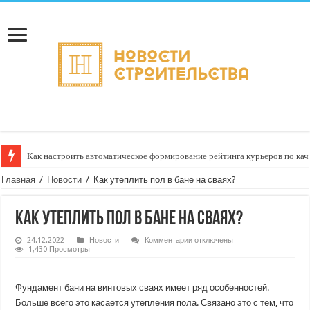
Как настроить автоматическое формирование рейтинга курьеров по кач
Главная
/
Новости
/
Как утеплить пол в бане на сваях?
Как утеплить пол в бане на сваях?
к
24.12.2022
Новости
Комментарии
отключены
записи
1,430 Просмотры
Как
утеплить
пол
в
Фундамент бани на винтовых сваях имеет ряд особенностей.
бане
Больше всего это касается утепления пола. Связано это с тем, что
на