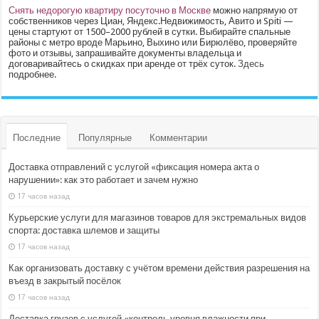
Снять недорогую квартиру посуточно в Москве
можно напрямую от
собственников через Циан, Яндекс.Недвижимость, Авито и Spiti —
цены стартуют от 1500–2000 рублей в сутки. Выбирайте спальные
районы с метро вроде Марьино, Выхино или Бирюлёво, проверяйте
фото и отзывы, запрашивайте документы владельца и
договаривайтесь о скидках при аренде от трёх суток.
Здесь
подробнее.
Последние
Популярные
Комментарии
Доставка отправлений с услугой «фиксация номера акта о
нарушении»: как это работает и зачем нужно
17 часов назад
Курьерские услуги для магазинов товаров для экстремальных видов
спорта: доставка шлемов и защиты
17 часов назад
Как организовать доставку с учётом времени действия разрешения на
въезд в закрытый посёлок
17 часов назад
Доставка грузов с услугой «контроль уровня влажности при