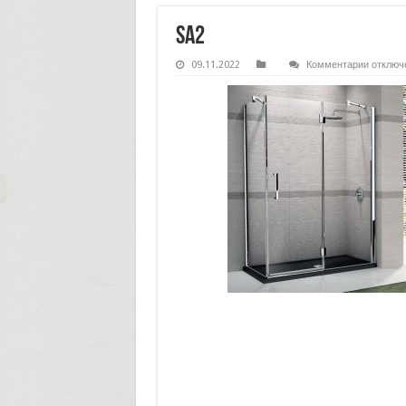
sa2
к
09.11.2022
Комментарии
отключ
записи
sa2