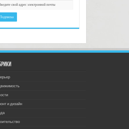
брики
ерьер
движимость
ости
онт и дизайн
еда
оительство