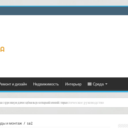
Ремонт и дизайн
Недвижимость
Интерьер
Среда
а: сроки и способы в реальной логистике
иды и монтаж
/
sa2