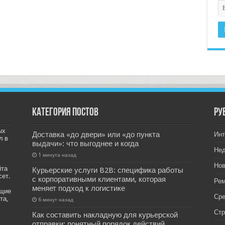
Категория постов
РУ
ых
Доставка «до двери» или «до пункта
Инт
л в
выдачи»: что выгоднее и когда
Не
1 минута назад
Нов
йта
Курьерские услуги B2B: специфика работы
сет.
с корпоративными клиентами, которая
Рем
меняет подход к логистике
ащие
Ср
та,
6 минут назад
Стр
Как составить накладную для курьерской
отправки: понятный порядок действий