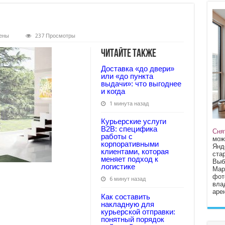
ены
237 Просмотры
Читайте также
Доставка «до двери»
или «до пункта
выдачи»: что выгоднее
и когда
1 минута назад
Курьерские услуги
B2B: специфика
Сня
работы с
мож
корпоративными
Янд
клиентами, которая
стар
меняет подход к
Выб
логистике
Мар
фот
6 минут назад
вла
арен
Как составить
накладную для
курьерской отправки:
понятный порядок