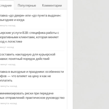
следние
Популярные
Комментарии
тавка «до двери» или «до пункта выдачи»:
выгоднее и когда
минута назад
ьерские услуги B2B: специфика работы с
поративными клиентами, которая меняет
ход к логистике
минут назад
 составить накладную для курьерской
равки: понятный порядок действий
 минут назад
тавка в выходные и праздники: особенности
фов — что влияет на цену и как не
еплатить
 минуты назад
 минимизировать риски при передаче
ных отправлений: практическое руководство
 минута назад