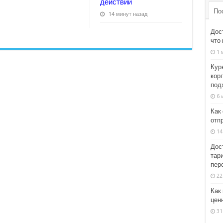
действий
По
14 минут назад
Дос
что 
1 
Кур
кор
под
6 
Как
отп
14
Дос
тари
пер
22
Как
цен
31