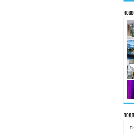
Ново
Подп
По